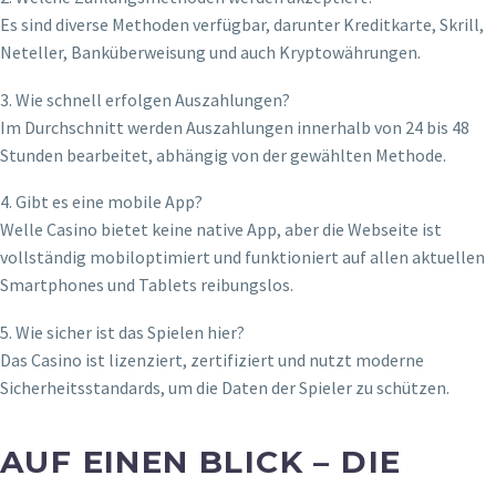
Es sind diverse Methoden verfügbar, darunter Kreditkarte, Skrill,
Neteller, Banküberweisung und auch Kryptowährungen.
3. Wie schnell erfolgen Auszahlungen?
Im Durchschnitt werden Auszahlungen innerhalb von 24 bis 48
Stunden bearbeitet, abhängig von der gewählten Methode.
4. Gibt es eine mobile App?
Welle Casino bietet keine native App, aber die Webseite ist
vollständig mobiloptimiert und funktioniert auf allen aktuellen
Smartphones und Tablets reibungslos.
5. Wie sicher ist das Spielen hier?
Das Casino ist lizenziert, zertifiziert und nutzt moderne
Sicherheitsstandards, um die Daten der Spieler zu schützen.
AUF EINEN BLICK – DIE