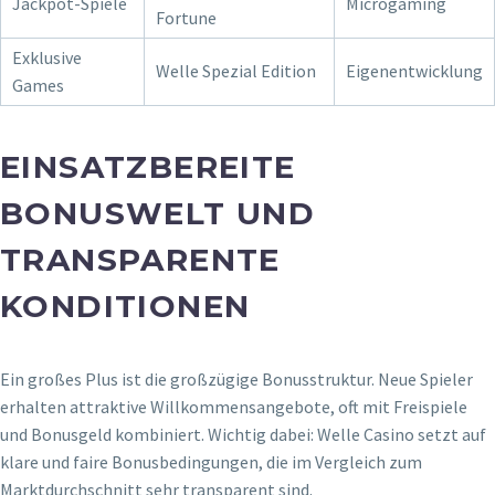
Jackpot-Spiele
Microgaming
Fortune
Exklusive
Welle Spezial Edition
Eigenentwicklung
Games
EINSATZBEREITE
BONUSWELT UND
TRANSPARENTE
KONDITIONEN
Ein großes Plus ist die großzügige Bonusstruktur. Neue Spieler
erhalten attraktive Willkommensangebote, oft mit Freispiele
und Bonusgeld kombiniert. Wichtig dabei: Welle Casino setzt auf
klare und faire Bonusbedingungen, die im Vergleich zum
Marktdurchschnitt sehr transparent sind.