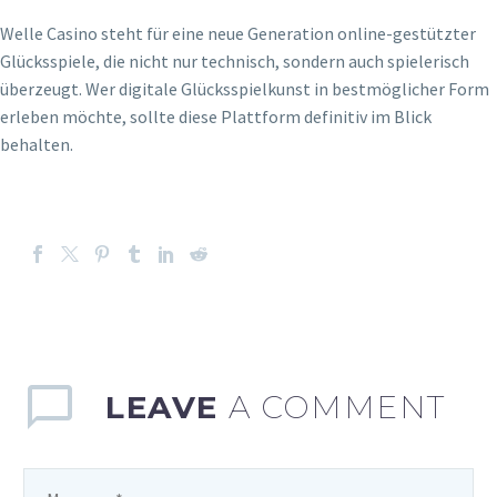
Welle Casino steht für eine neue Generation online-gestützter
Glücksspiele, die nicht nur technisch, sondern auch spielerisch
überzeugt. Wer digitale Glücksspielkunst in bestmöglicher Form
erleben möchte, sollte diese Plattform definitiv im Blick
behalten.
LEAVE
A COMMENT