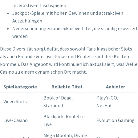
interaktiven Tischspielen
Jackpot-Spiele mit hohen Gewinnen und attraktiven
Auszahlungen
Neuerscheinungen und exklusive Titel, die ständig erweitert
werden
Diese Diversität sorgt dafür, dass sowohl Fans klassischer Slots
als auch Freunde von Live-Poker und Roulette auf ihre Kosten
kommen. Das Angebot wird kontinuierlich aktualisiert, was Welle
Casino zu einem dynamischen Ort macht.
Spielkategorie
Beliebte Titel
Anbieter
Book of Dead,
Play’n GO,
Video Slots
Starburst
NetEnt
Blackjack, Roulette
Live-Casino
Evolution Gaming
Live
Mega Moolah, Divine