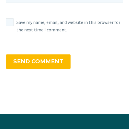
Save my name, email, and website in this browser for
the next time I comment.
SEND COMMENT