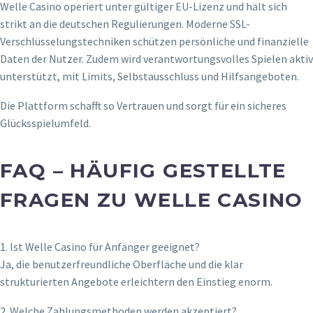
Welle Casino operiert unter gültiger EU-Lizenz und hält sich
strikt an die deutschen Regulierungen. Moderne SSL-
Verschlüsselungstechniken schützen persönliche und finanzielle
Daten der Nutzer. Zudem wird verantwortungsvolles Spielen aktiv
unterstützt, mit Limits, Selbstausschluss und Hilfsangeboten.
Die Plattform schafft so Vertrauen und sorgt für ein sicheres
Glücksspielumfeld.
FAQ – HÄUFIG GESTELLTE
FRAGEN ZU WELLE CASINO
1. Ist Welle Casino für Anfänger geeignet?
Ja, die benutzerfreundliche Oberfläche und die klar
strukturierten Angebote erleichtern den Einstieg enorm.
2. Welche Zahlungsmethoden werden akzeptiert?