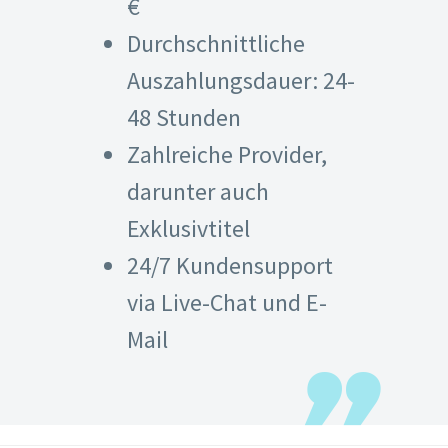
€
Durchschnittliche
Auszahlungsdauer: 24-
48 Stunden
Zahlreiche Provider,
darunter auch
Exklusivtitel
24/7 Kundensupport
via Live-Chat und E-
Mail