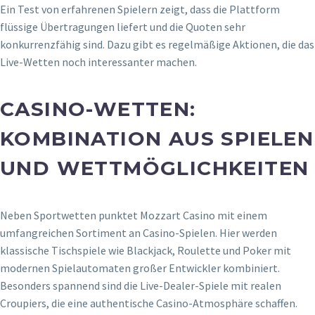
Ein Test von erfahrenen Spielern zeigt, dass die Plattform
flüssige Übertragungen liefert und die Quoten sehr
konkurrenzfähig sind. Dazu gibt es regelmäßige Aktionen, die das
Live-Wetten noch interessanter machen.
CASINO-WETTEN:
KOMBINATION AUS SPIELEN
UND WETTMÖGLICHKEITEN
Neben Sportwetten punktet Mozzart Casino mit einem
umfangreichen Sortiment an Casino-Spielen. Hier werden
klassische Tischspiele wie Blackjack, Roulette und Poker mit
modernen Spielautomaten großer Entwickler kombiniert.
Besonders spannend sind die Live-Dealer-Spiele mit realen
Croupiers, die eine authentische Casino-Atmosphäre schaffen.