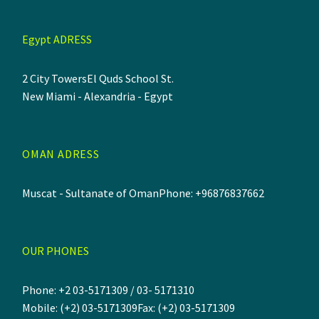
Egypt ADRESS
2 City Towers
El Quds School St.
New Miami - Alexandria - Egypt
OMAN ADRESS
Muscat - Sultanate of Oman
Phone: +96876837662
OUR PHONES
Phone: +2 03-5171309 / 03- 5171310
Mobile: (+2) 03-5171309
Fax: (+2) 03-5171309