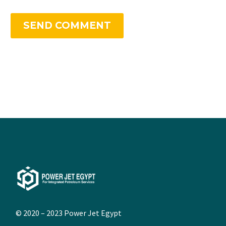
SEND COMMENT
© 2020 – 2023
Power Jet Egypt