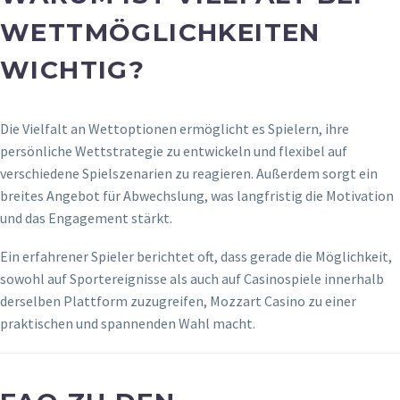
WETTMÖGLICHKEITEN
WICHTIG?
Die Vielfalt an Wettoptionen ermöglicht es Spielern, ihre
persönliche Wettstrategie zu entwickeln und flexibel auf
verschiedene Spielszenarien zu reagieren. Außerdem sorgt ein
breites Angebot für Abwechslung, was langfristig die Motivation
und das Engagement stärkt.
Ein erfahrener Spieler berichtet oft, dass gerade die Möglichkeit,
sowohl auf Sportereignisse als auch auf Casinospiele innerhalb
derselben Plattform zuzugreifen, Mozzart Casino zu einer
praktischen und spannenden Wahl macht.