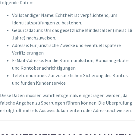
folgende Daten:
Vollständiger Name: Echtheit ist verpflichtend, um
Identitätsprüfungen zu bestehen.
Geburtsdatum: Um das gesetzliche Mindestalter (meist 18
Jahre) nachzuweisen.
Adresse: Für juristische Zwecke und eventuell spätere
Verifizierungen.
E-Mail-Adresse: Für die Kommunikation, Bonusangebote
und Kontobenachrichtigungen.
Telefonnummer: Zur zusätzlichen Sicherung des Kontos
und für den Kundenservice.
Diese Daten müssen wahrheitsgemäß eingetragen werden, da
falsche Angaben zu Sperrungen führen können. Die Überprüfung
erfolgt oft mittels Ausweisdokumenten oder Adressnachweisen.