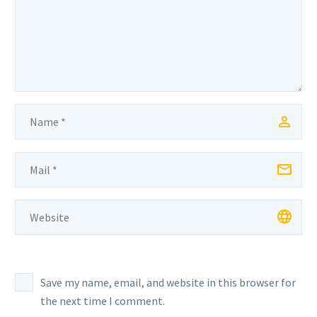
Save my name, email, and website in this browser for
the next time I comment.