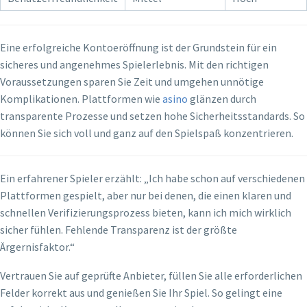
Eine erfolgreiche Kontoeröffnung ist der Grundstein für ein
sicheres und angenehmes Spielerlebnis. Mit den richtigen
Voraussetzungen sparen Sie Zeit und umgehen unnötige
Komplikationen. Plattformen wie
asino
glänzen durch
transparente Prozesse und setzen hohe Sicherheitsstandards. So
können Sie sich voll und ganz auf den Spielspaß konzentrieren.
Ein erfahrener Spieler erzählt: „Ich habe schon auf verschiedenen
Plattformen gespielt, aber nur bei denen, die einen klaren und
schnellen Verifizierungsprozess bieten, kann ich mich wirklich
sicher fühlen. Fehlende Transparenz ist der größte
Ärgernisfaktor.“
Vertrauen Sie auf geprüfte Anbieter, füllen Sie alle erforderlichen
Felder korrekt aus und genießen Sie Ihr Spiel. So gelingt eine