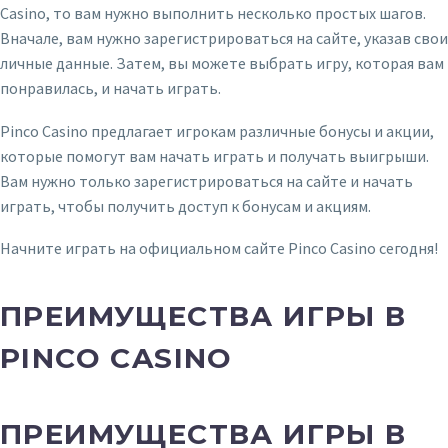
Casino, то вам нужно выполнить несколько простых шагов.
Вначале, вам нужно зарегистрироваться на сайте, указав свои
личные данные. Затем, вы можете выбрать игру, которая вам
понравилась, и начать играть.
Pinco Casino предлагает игрокам различные бонусы и акции,
которые помогут вам начать играть и получать выигрыши.
Вам нужно только зарегистрироваться на сайте и начать
играть, чтобы получить доступ к бонусам и акциям.
Начните играть на официальном сайте Pinco Casino сегодня!
ПРЕИМУЩЕСТВА ИГРЫ В
PINCO CASINO
ПРЕИМУЩЕСТВА ИГРЫ В