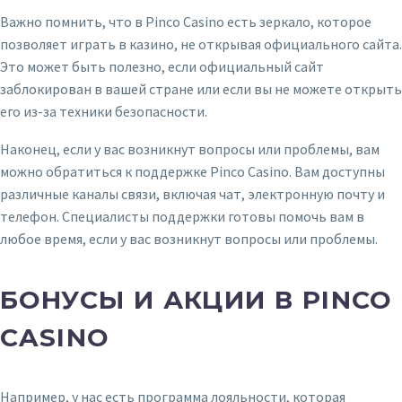
Важно помнить, что в Pinco Casino есть зеркало, которое
позволяет играть в казино, не открывая официального сайта.
Это может быть полезно, если официальный сайт
заблокирован в вашей стране или если вы не можете открыть
его из-за техники безопасности.
Наконец, если у вас возникнут вопросы или проблемы, вам
можно обратиться к поддержке Pinco Casino. Вам доступны
различные каналы связи, включая чат, электронную почту и
телефон. Специалисты поддержки готовы помочь вам в
любое время, если у вас возникнут вопросы или проблемы.
БОНУСЫ И АКЦИИ В PINCO
CASINO
Например, у нас есть программа лояльности, которая