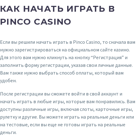
КАК НАЧАТЬ ИГРАТЬ В
PINCO CASINO
Если вы решили начать играть в Pinco Casino, то сначала вам
нужно зарегистрироваться на официальном сайте казино.
Для этого вам нужно кликнуть на кнопку “Регистрация” и
заполнить форму регистрации, указав свои личные данные.
Вам также нужно выбрать способ оплаты, который вам
удобен.
После регистрации вы сможете войти в свой аккаунт и
начать играть в любые игры, которые вам понравились. Вам
доступны различные игры, включая слоты, карточные игры,
рулетку и другие. Вы можете играть на реальные деньги или
на тестовые, если вы еще не готовы играть на реальные
деньги.