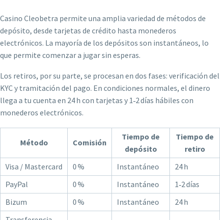
Casino Cleobetra permite una amplia variedad de métodos de
depósito, desde tarjetas de crédito hasta monederos
electrónicos. La mayoría de los depósitos son instantáneos, lo
que permite comenzar a jugar sin esperas.
Los retiros, por su parte, se procesan en dos fases: verificación del
KYC y tramitación del pago. En condiciones normales, el dinero
llega a tu cuenta en 24 h con tarjetas y 1‑2 días hábiles con
monederos electrónicos.
Tiempo de
Tiempo de
Método
Comisión
depósito
retiro
Visa / Mastercard
0 %
Instantáneo
24 h
PayPal
0 %
Instantáneo
1‑2 días
Bizum
0 %
Instantáneo
24 h
Transferencia