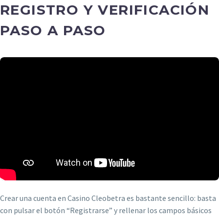
REGISTRO Y VERIFICACIÓN
PASO A PASO
Crear una cuenta en Casino Cleobetra es bastante sencillo: basta
con pulsar el botón “Registrarse” y rellenar los campos básicos