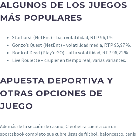
ALGUNOS DE LOS JUEGOS
MÁS POPULARES
Starburst (NetEnt) – baja volatilidad, RTP 96,1 %.
Gonzo’s Quest (NetEnt) – volatilidad media, RTP 95,97 %.
Book of Dead (Play’n GO) – alta volatilidad, RTP 96,21 %.
Live Roulette – crupier en tiempo real, varias variantes.
APUESTA DEPORTIVA Y
OTRAS OPCIONES DE
JUEGO
Además de la sección de casino, Cleobetra cuenta con un
sportsbook completo que cubre ligas de fútbol, baloncesto, tenis