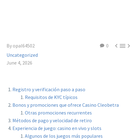



By opal64502
0
Uncategorized
June 4, 2026
Registro y verificación paso a paso
Requisitos de KYC típicos
Bonos y promociones que ofrece Casino Cleobetra
Otras promociones recurrentes
Métodos de pago y velocidad de retiro
Experiencia de juego: casino en vivo y slots
Algunos de los juegos más populares