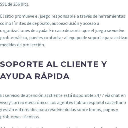
SSL de 256 bits.
El sitio promueve el juego responsable a través de herramientas
como límites de depósito, autoexclusión y acceso a
organizaciones de ayuda. En caso de sentir que el juego se vuelve
problemático, puedes contactar al equipo de soporte para activar
medidas de protección.
SOPORTE AL CLIENTE Y
AYUDA RÁPIDA
El servicio de atención al cliente está disponible 24 / 7 vía chat en
vivo y correo electrónico. Los agentes hablan español castellano
y están entrenados para resolver dudas sobre bonos, pagos y
problemas técnicos.