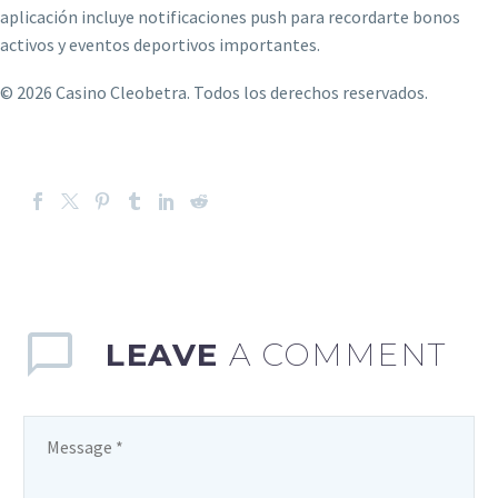
aplicación incluye notificaciones push para recordarte bonos
activos y eventos deportivos importantes.
© 2026 Casino Cleobetra. Todos los derechos reservados.
LEAVE
A COMMENT