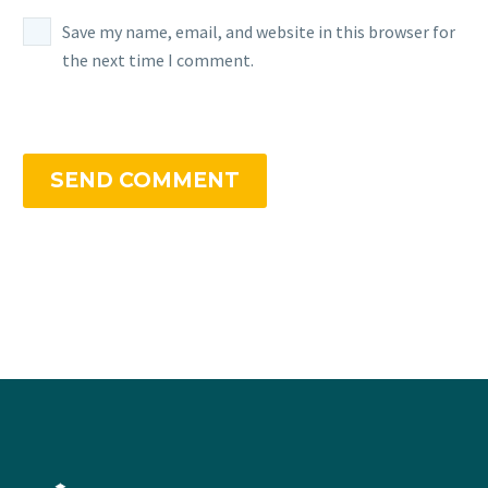
Save my name, email, and website in this browser for
the next time I comment.
SEND COMMENT