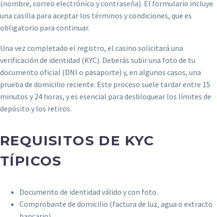
(nombre, correo electrónico y contraseña). El formulario incluye
una casilla para aceptar los términos y condiciones, que es
obligatorio para continuar.
Una vez completado el registro, el casino solicitará una
verificación de identidad (KYC). Deberás subir una foto de tu
documento oficial (DNI o pasaporte) y, en algunos casos, una
prueba de domicilio reciente. Este proceso suele tardar entre 15
minutos y 24 horas, y es esencial para desbloquear los límites de
depósito y los retiros.
REQUISITOS DE KYC
TÍPICOS
Documento de identidad válido y con foto.
Comprobante de domicilio (factura de luz, agua o extracto
bancario).