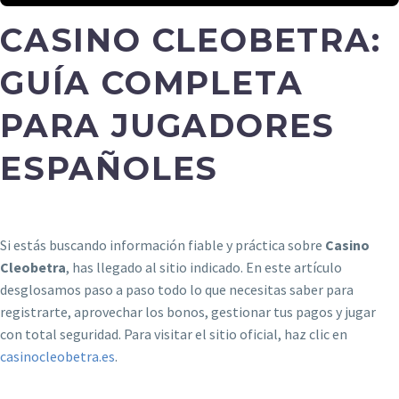
CASINO CLEOBETRA:
GUÍA COMPLETA
PARA JUGADORES
ESPAÑOLES
Si estás buscando información fiable y práctica sobre
Casino
Cleobetra
, has llegado al sitio indicado. En este artículo
desglosamos paso a paso todo lo que necesitas saber para
registrarte, aprovechar los bonos, gestionar tus pagos y jugar
con total seguridad. Para visitar el sitio oficial, haz clic en
casinocleobetra.es
.