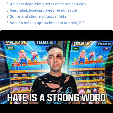
Apuesta deportiva y otras opciones de juego
Seguridad, licencia y juego responsable
Soporte al cliente y ayuda rápida
Versión móvil y aplicación para Android/iOS