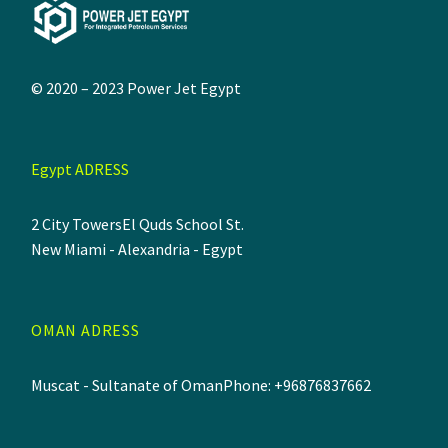
© 2020 – 2023
Power Jet Egypt
Egypt ADRESS
2 City Towers
El Quds School St.
New Miami - Alexandria - Egypt
OMAN ADRESS
Muscat - Sultanate of Oman
Phone: +96876837662