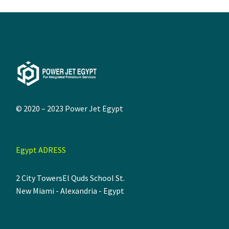
© 2020 – 2023
Power Jet Egypt
Egypt ADRESS
2 City Towers
El Quds School St.
New Miami - Alexandria - Egypt