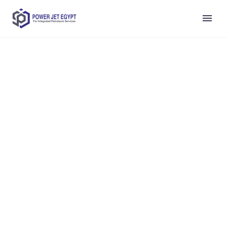
Lorem ipsum dolor sit amet, consectetur adipiscing elit.
Ut elit tellus, luctus nec ullamcorper mattis, pulvinar
dapibus leo.
integrated petroleum services