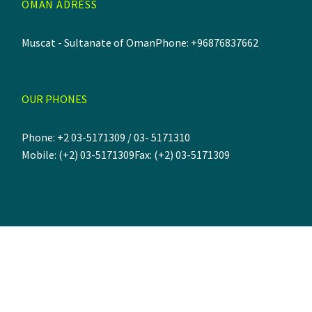
OMAN ADRESS
Muscat - Sultanate of Oman
Phone: +96876837662
OUR PHONES
Phone: +2 03-5171309 / 03- 5171310
Mobile: (+2) 03-5171309
Fax: (+2) 03-5171309