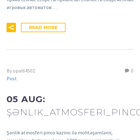
игровых автоматов…
READ MORE
By opal64502
0
Post
05 AUG:
ŞƏNLIK_ATMOSFERI_PIN
Şənlik atmosferi pinco kazino ilə möhtəşəmlənir,