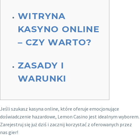
WITRYNA
KASYNO ONLINE
– CZY WARTO?
ZASADY I
WARUNKI
Jeśli szukasz kasyna online, które oferuje emocjonujące
doświadczenie hazardowe, Lemon Casino jest idealnym wyborem.
Zarejestruj się już dziś i zacznij korzystać z oferowanych przez
nas gier!