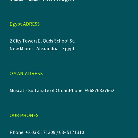
Egypt ADRESS
2 City Towers
El Quds School St.
New Miami - Alexandria - Egypt
OMAN ADRESS
Muscat - Sultanate of Oman
Phone: +96876837662
OUR PHONES
Phone: +2 03-5171309 / 03- 5171310