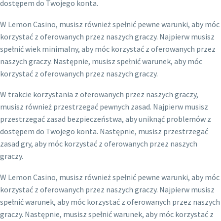
dostępem do Twojego konta.
W Lemon Casino, musisz również spełnić pewne warunki, aby móc
korzystać z oferowanych przez naszych graczy. Najpierw musisz
spełnić wiek minimalny, aby móc korzystać z oferowanych przez
naszych graczy. Następnie, musisz spełnić warunek, aby móc
korzystać z oferowanych przez naszych graczy.
W trakcie korzystania z oferowanych przez naszych graczy,
musisz również przestrzegać pewnych zasad. Najpierw musisz
przestrzegać zasad bezpieczeństwa, aby uniknąć problemów z
dostępem do Twojego konta. Następnie, musisz przestrzegać
zasad gry, aby móc korzystać z oferowanych przez naszych
graczy.
W Lemon Casino, musisz również spełnić pewne warunki, aby móc
korzystać z oferowanych przez naszych graczy. Najpierw musisz
spełnić warunek, aby móc korzystać z oferowanych przez naszych
graczy. Następnie, musisz spełnić warunek, aby móc korzystać z