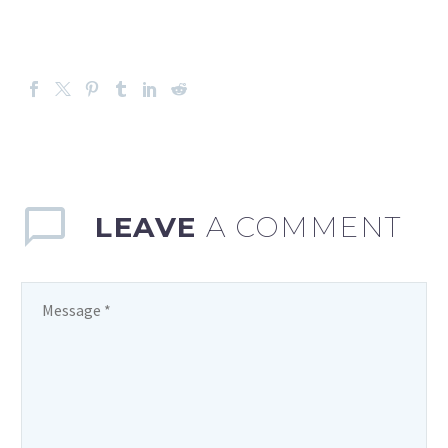
LEAVE
A COMMENT