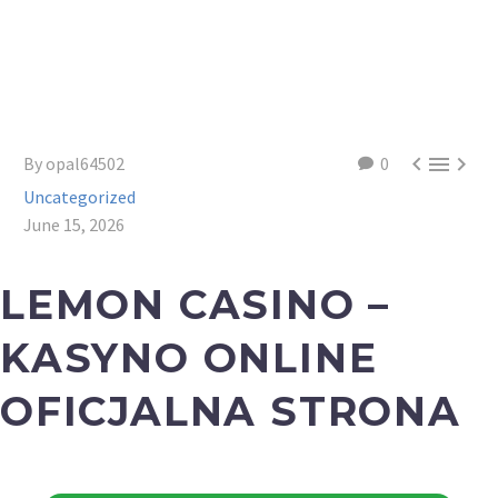



By opal64502
0
Uncategorized
June 15, 2026
LEMON CASINO –
KASYNO ONLINE
OFICJALNA STRONA