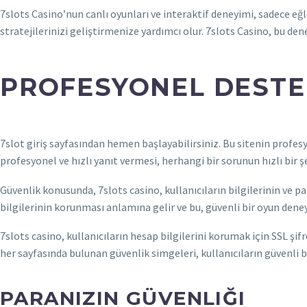
7slots Casino’nun canlı oyunları ve interaktif deneyimi, sadece e
stratejilerinizi geliştirmenize yardımcı olur. 7slots Casino, bu de
PROFESYONEL DESTEK
7slot giriş sayfasından hemen başlayabilirsiniz. Bu sitenin profesy
profesyonel ve hızlı yanıt vermesi, herhangi bir sorunun hızlı bir ş
Güvenlik konusunda, 7slots casino, kullanıcıların bilgilerinin ve par
bilgilerinin korunması anlamına gelir ve bu, güvenli bir oyun deney
7slots casino, kullanıcıların hesap bilgilerini korumak için SSL şifr
her sayfasında bulunan güvenlik simgeleri, kullanıcıların güvenli b
PARANIZIN GÜVENLIĞI