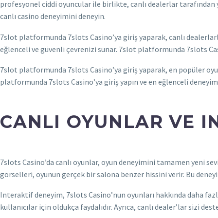
profesyonel ciddi oyuncular ile birlikte, canlı dealerlar tarafında
canlı casino deneyimini deneyin.
7slot platformunda 7slots Casino’ya giriş yaparak, canlı dealerlarl
eğlenceli ve güvenli çevrenizi sunar. 7slot platformunda 7slots Cas
7slot platformunda 7slots Casino’ya giriş yaparak, en popüler oyunl
platformunda 7slots Casino’ya giriş yapın ve en eğlenceli deneyiml
CANLI OYUNLAR VE I
7slots Casino’da canlı oyunlar, oyun deneyimini tamamen yeni seviye
görselleri, oyunun gerçek bir salona benzer hissini verir. Bu deneyim
Interaktif deneyim, 7slots Casino’nun oyunları hakkında daha fazla 
kullanıcılar için oldukça faydalıdır. Ayrıca, canlı dealer’lar sizi d