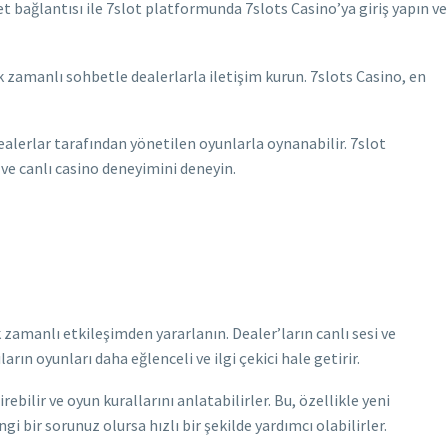
et bağlantısı ile 7slot platformunda 7slots Casino’ya giriş yapın ve
k zamanlı sohbetle dealerlarla iletişim kurun. 7slots Casino, en
ealerlar tarafından yönetilen oyunlarla oynanabilir. 7slot
ve canlı casino deneyimini deneyin.
k zamanlı etkileşimden yararlanın. Dealer’ların canlı sesi ve
rın oyunları daha eğlenceli ve ilgi çekici hale getirir.
bilir ve oyun kurallarını anlatabilirler. Bu, özellikle yeni
i bir sorunuz olursa hızlı bir şekilde yardımcı olabilirler.