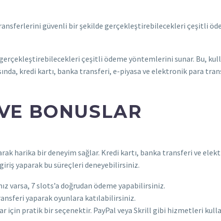
ansferlerini güvenli bir şekilde gerçekleştirebilecekleri çeşitli öd
e gerçekleştirebilecekleri çeşitli ödeme yöntemlerini sunar. Bu, kul
da, kredi kartı, banka transferi, e-piyasa ve elektronik para trans
VE BONUSLAR
rak harika bir deneyim sağlar. Kredi kartı, banka transferi ve elek
iriş yaparak bu süreçleri deneyebilirsiniz.
ız varsa, 7 slots’a doğrudan ödeme yapabilirsiniz.
ansferi yaparak oyunlara katılabilirsiniz.
r için pratik bir seçenektir. PayPal veya Skrill gibi hizmetleri kulla