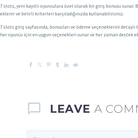
7 slots, yeni kayıtlı oyunculara özel olarak bir giriş bonusu suna
eklenir ve belirli kriterleri karşıladığınızda kullanabilirsiniz.
7 slots giriş sayfasında, bonusları ve ödeme seçeneklerini detaylı 
her oyuncu için en uygun seçenekleri sunar ve her zaman destek ek
LEAVE
A COM