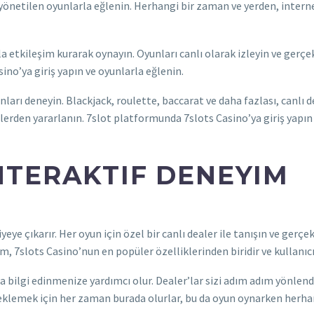
n yönetilen oyunlarla eğlenin. Herhangi bir zaman ve yerden, intern
a etkileşim kurarak oynayın. Oyunları canlı olarak izleyin ve gerçe
ino’ya giriş yapın ve oyunlarla eğlenin.
arı deneyin. Blackjack, roulette, baccarat ve daha fazlası, canlı d
erden yararlanın. 7slot platformunda 7slots Casino’ya giriş yapın 
NTERAKTIF DENEYIM
ye çıkarır. Her oyun için özel bir canlı dealer ile tanışın ve gerçe
, 7slots Casino’nun en popüler özelliklerinden biridir ve kullanıcıla
bilgi edinmenize yardımcı olur. Dealer’lar sizi adım adım yönlendire
esteklemek için her zaman burada olurlar, bu da oyun oynarken herhang