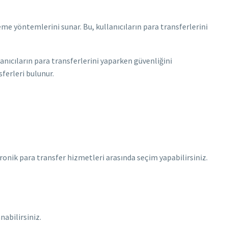
eme yöntemlerini sunar. Bu, kullanıcıların para transferlerini
lanıcıların para transferlerini yaparken güvenliğini
ferleri bulunur.
tronik para transfer hizmetleri arasında seçim yapabilirsiniz.
nabilirsiniz.