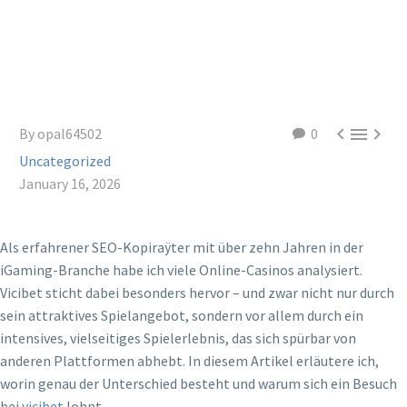



By opal64502
0
Uncategorized
January 16, 2026
Als erfahrener SEO-Kopiraÿter mit über zehn Jahren in der
iGaming-Branche habe ich viele Online-Casinos analysiert.
Vicibet sticht dabei besonders hervor – und zwar nicht nur durch
sein attraktives Spielangebot, sondern vor allem durch ein
intensives, vielseitiges Spielerlebnis, das sich spürbar von
anderen Plattformen abhebt. In diesem Artikel erläutere ich,
worin genau der Unterschied besteht und warum sich ein Besuch
bei
vicibet
lohnt.