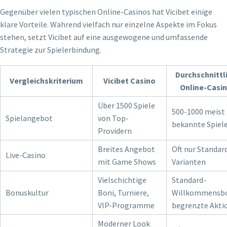
Gegenüber vielen typischen Online-Casinos hat Vicibet einige
klare Vorteile. Während vielfach nur einzelne Aspekte im Fokus
stehen, setzt Vicibet auf eine ausgewogene und umfassende
Strategie zur Spielerbindung.
Durchschnittl
Vergleichskriterium
Vicibet Casino
Online-Casi
Über 1500 Spiele
500-1000 meist
Spielangebot
von Top-
bekannte Spiel
Providern
Breites Angebot
Oft nur Standar
Live-Casino
mit Game Shows
Varianten
Vielschichtige
Standard-
Bonuskultur
Boni, Turniere,
Willkommensbo
VIP-Programme
begrenzte Akti
Moderner Look