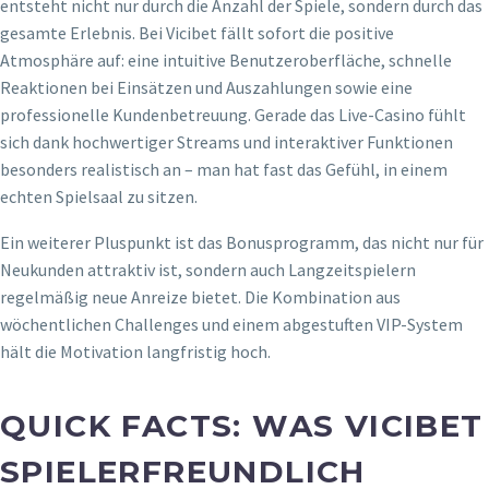
entsteht nicht nur durch die Anzahl der Spiele, sondern durch das
gesamte Erlebnis. Bei Vicibet fällt sofort die positive
Atmosphäre auf: eine intuitive Benutzeroberfläche, schnelle
Reaktionen bei Einsätzen und Auszahlungen sowie eine
professionelle Kundenbetreuung. Gerade das Live-Casino fühlt
sich dank hochwertiger Streams und interaktiver Funktionen
besonders realistisch an – man hat fast das Gefühl, in einem
echten Spielsaal zu sitzen.
Ein weiterer Pluspunkt ist das Bonusprogramm, das nicht nur für
Neukunden attraktiv ist, sondern auch Langzeitspielern
regelmäßig neue Anreize bietet. Die Kombination aus
wöchentlichen Challenges und einem abgestuften VIP-System
hält die Motivation langfristig hoch.
QUICK FACTS: WAS VICIBET
SPIELERFREUNDLICH