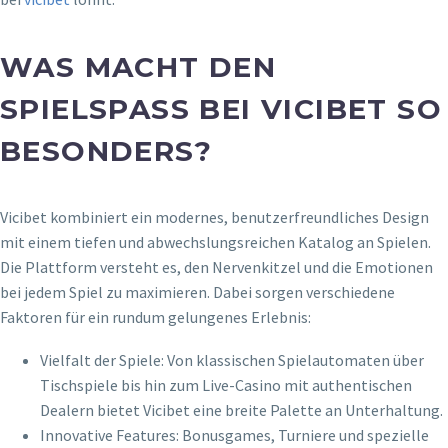
WAS MACHT DEN
SPIELSPASS BEI VICIBET SO B
ESONDERS?
Vicibet kombiniert ein modernes, benutzerfreundliches Design
mit einem tiefen und abwechslungsreichen Katalog an Spielen.
Die Plattform versteht es, den Nervenkitzel und die Emotionen
bei jedem Spiel zu maximieren. Dabei sorgen verschiedene
Faktoren für ein rundum gelungenes Erlebnis:
Vielfalt der Spiele: Von klassischen Spielautomaten über
Tischspiele bis hin zum Live-Casino mit authentischen
Dealern bietet Vicibet eine breite Palette an Unterhaltung.
Innovative Features: Bonusgames, Turniere und spezielle