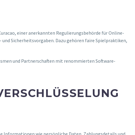
 Curacao, einer anerkannten Regulierungsbehörde für Online-
z- und Sicherheitsvorgaben. Dazu gehören faire Spielpraktiken,
nismen und Partnerschaften mit renommierten Software-
ERSCHLÜSSELUNG U
le Informationen wie persönliche Daten, Zahlungsdetails und