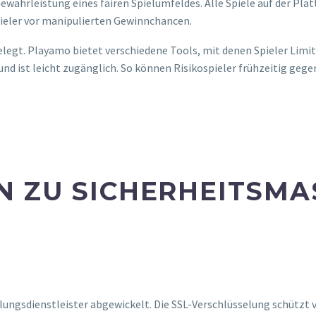
 Gewährleistung eines fairen Spielumfeldes. Alle Spiele auf der P
pieler vor manipulierten Gewinnchancen.
gt. Playamo bietet verschiedene Tools, mit denen Spieler Limits
nd ist leicht zugänglich. So können Risikospieler frühzeitig gege
N ZU SICHERHEITSMAS
lungsdienstleister abgewickelt. Die SSL-Verschlüsselung schützt