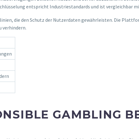
chlüsselung entspricht Industriestandards und ist vergleichbar m
inien, die den Schutz der Nutzerdaten gewährleisten. Die Plattf
 verhindern.
rungen
dern
ONSIBLE GAMBLING B