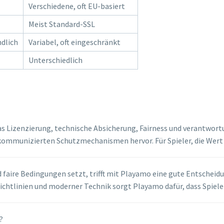
Verschiedene, oft EU-basiert
Meist Standard-SSL
dlich
Variabel, oft eingeschränkt
Unterschiedlich
das Lizenzierung, technische Absicherung, Fairness und verantwor
kommunizierten Schutzmechanismen hervor. Für Spieler, die Wert 
d faire Bedingungen setzt, trifft mit Playamo eine gute Entsche
chtlinien und moderner Technik sorgt Playamo dafür, dass Spieler
?