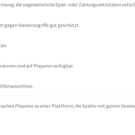
nung, die ungewöhnliche Spiel- oder Zahlungsaktivitäten sofort
rm gegen Hackerangriffe gut geschützt.
cao.
eratoren sind auf Playamo verfügbar.
Selbstausschluss.
achen Playamo zu einer Plattform, die Spieler mit gutem Gewis