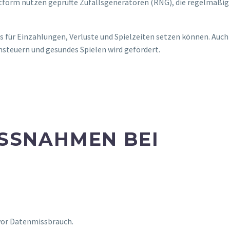
lattform nutzen geprüfte Zufallsgeneratoren (RNG), die regelmäßig
 für Einzahlungen, Verluste und Spielzeiten setzen können. Auch
nsteuern und gesundes Spielen wird gefördert.
SNAHMEN BEI P
 vor Datenmissbrauch.