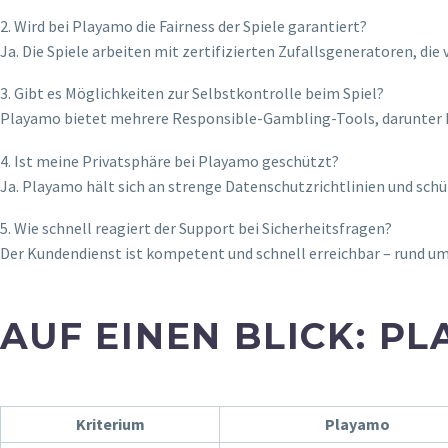
2. Wird bei Playamo die Fairness der Spiele garantiert?
Ja. Die Spiele arbeiten mit zertifizierten Zufallsgeneratoren, d
3. Gibt es Möglichkeiten zur Selbstkontrolle beim Spiel?
Playamo bietet mehrere Responsible-Gambling-Tools, darunter Ei
4. Ist meine Privatsphäre bei Playamo geschützt?
Ja. Playamo hält sich an strenge Datenschutzrichtlinien und sch
5. Wie schnell reagiert der Support bei Sicherheitsfragen?
Der Kundendienst ist kompetent und schnell erreichbar – rund um 
AUF EINEN BLICK: 
Kriterium
Playamo