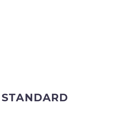
ENSTANDARD