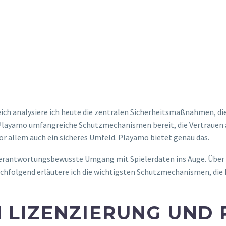
h analysiere ich heute die zentralen Sicherheitsmaßnahmen, die Pl
 Playamo umfangreiche Schutzmechanismen bereit, die Vertrauen 
 vor allem auch ein sicheres Umfeld. Playamo bietet genau das.
er verantwortungsbewusste Umgang mit Spielerdaten ins Auge. Über
Nachfolgend erläutere ich die wichtigsten Schutzmechanismen, die
 LIZENZIERUNG UND 