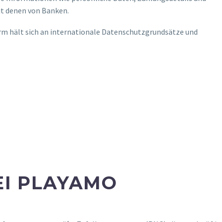
it denen von Banken.
orm hält sich an internationale Datenschutzgrundsätze und
EI PLAYAMO