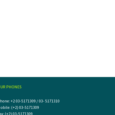
UR PHONES
hone: +2 03-5171309 / 03- 5171310
obile: (+2) 03-5171309
ax: (+2) 03-5171309