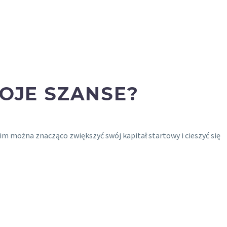
OJE SZANSE?
im można znacząco zwiększyć swój kapitał startowy i cieszyć się