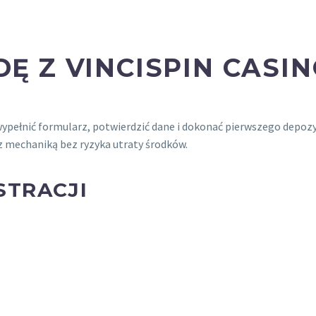
Ę Z VINCISPIN CASIN
zy wypełnić formularz, potwierdzić dane i dokonać pierwszego depo
z mechaniką bez ryzyka utraty środków.
STRACJI