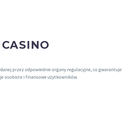
 CASINO
ydanej przez odpowiednie organy regulacyjne, co gwarantuje
je osobiste i finansowe użytkowników.