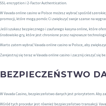
SSL-encryption i 2-Factor Authentication.
W Vavada online casino w Polsce możesz wybrać spośród szerokiej g
promocji, które mogą pomóc Ci zwiększyć swoje szanse na wygra
Jeśli szukasz bezpiecznego i zaufanego kasyna online, które oferu
środowisko gry, które jest chronione przez najnowsze technolog
Warto zatem wybrać Vavada online casino w Polsce, aby zwiększyć
Zarejestruj się teraz w Vavada online casino i zacznij cieszyć si
BEZPIECZEŃSTWO D
W Vavada Casino, bezpieczeństwo danych jest priorytetem. Aby z
Wśród tych procedur jest również bezpieczeństwo transakcji. Vav