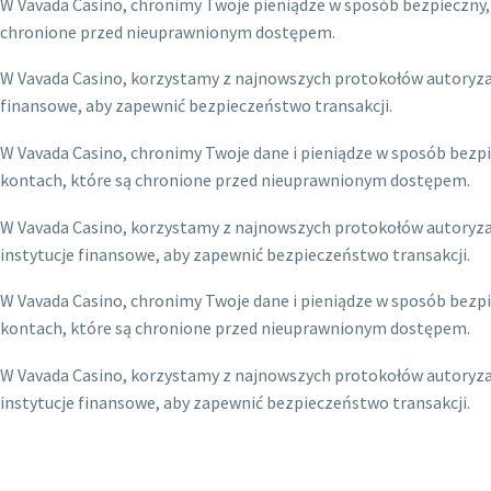
W Vavada Casino, chronimy Twoje pieniądze w sposób bezpieczny
chronione przed nieuprawnionym dostępem.
W Vavada Casino, korzystamy z najnowszych protokołów autoryzacj
finansowe, aby zapewnić bezpieczeństwo transakcji.
W Vavada Casino, chronimy Twoje dane i pieniądze w sposób bezp
kontach, które są chronione przed nieuprawnionym dostępem.
W Vavada Casino, korzystamy z najnowszych protokołów autoryzacj
instytucje finansowe, aby zapewnić bezpieczeństwo transakcji.
W Vavada Casino, chronimy Twoje dane i pieniądze w sposób bezp
kontach, które są chronione przed nieuprawnionym dostępem.
W Vavada Casino, korzystamy z najnowszych protokołów autoryzacj
instytucje finansowe, aby zapewnić bezpieczeństwo transakcji.