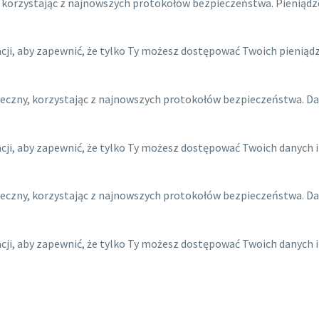
, korzystając z najnowszych protokołów bezpieczeństwa. Pieniąd
i, aby zapewnić, że tylko Ty możesz dostępować Twoich pieniądzy
ieczny, korzystając z najnowszych protokołów bezpieczeństwa. Da
i, aby zapewnić, że tylko Ty możesz dostępować Twoich danych i 
ieczny, korzystając z najnowszych protokołów bezpieczeństwa. Da
i, aby zapewnić, że tylko Ty możesz dostępować Twoich danych i 