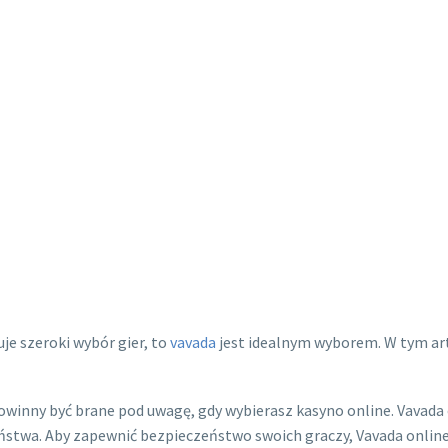
je szeroki wybór gier, to
vavada
jest idealnym wyborem. W tym art
winny być brane pod uwagę, gdy wybierasz kasyno online. Vavada 
ństwa. Aby zapewnić bezpieczeństwo swoich graczy, Vavada online 