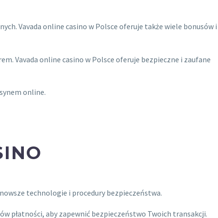
nych. Vavada online casino w Polsce oferuje także wiele bonusów i
rem. Vavada online casino w Polsce oferuje bezpieczne i zaufane
asynem online.
SINO
jnowsze technologie i procedury bezpieczeństwa.
mów płatności, aby zapewnić bezpieczeństwo Twoich transakcji.