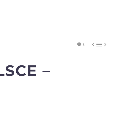



0
SCE –