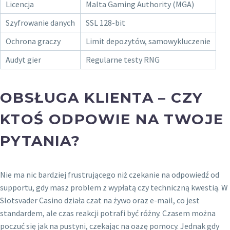
Licencja
Malta Gaming Authority (MGA)
Szyfrowanie danych
SSL 128-bit
Ochrona graczy
Limit depozytów, samowykluczenie
Audyt gier
Regularne testy RNG
OBSŁUGA KLIENTA – CZY
KTOŚ ODPOWIE NA TWOJE
PYTANIA?
Nie ma nic bardziej frustrującego niż czekanie na odpowiedź od
supportu, gdy masz problem z wypłatą czy techniczną kwestią. W
Slotsvader Casino działa czat na żywo oraz e-mail, co jest
standardem, ale czas reakcji potrafi być różny. Czasem można
poczuć się jak na pustyni, czekając na oazę pomocy. Jednak gdy