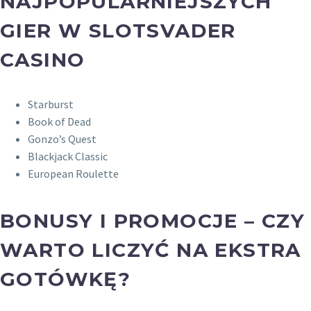
NAJPOPULARNIEJSZYCH
GIER W SLOTSVADER
CASINO
Starburst
Book of Dead
Gonzo’s Quest
Blackjack Classic
European Roulette
BONUSY I PROMOCJE – CZY
WARTO LICZYĆ NA EKSTRA
GOTÓWKĘ?