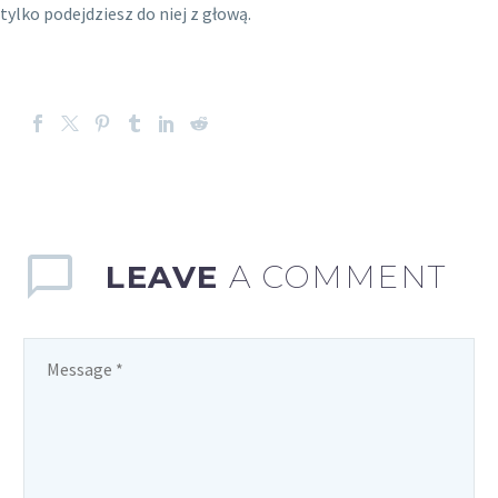
tylko podejdziesz do niej z głową.
LEAVE
A COMMENT