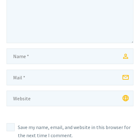
Save my name, email, and website in this browser for
the next time I comment.