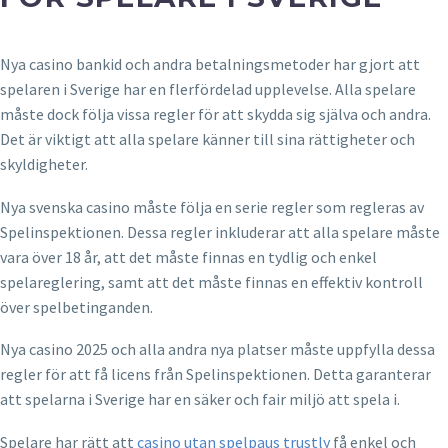
Nya casino bankid och andra betalningsmetoder har gjort att
spelaren i Sverige har en flerfördelad upplevelse. Alla spelare
måste dock följa vissa regler för att skydda sig själva och andra.
Det är viktigt att alla spelare känner till sina rättigheter och
skyldigheter.
Nya svenska casino måste följa en serie regler som regleras av
Spelinspektionen. Dessa regler inkluderar att alla spelare måste
vara över 18 år, att det måste finnas en tydlig och enkel
spelareglering, samt att det måste finnas en effektiv kontroll
över spelbetinganden.
Nya casino 2025 och alla andra nya platser måste uppfylla dessa
regler för att få licens från Spelinspektionen. Detta garanterar
att spelarna i Sverige har en säker och fair miljö att spela i.
Spelare har rätt att
casino utan spelpaus trustly
få enkel och