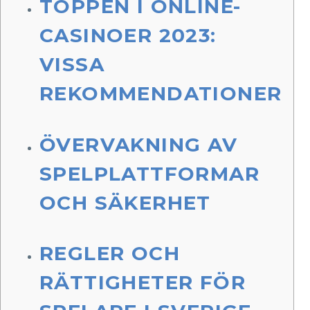
TOPPEN I ONLINE-
CASINOER 2023:
VISSA
REKOMMENDATIONER
ÖVERVAKNING AV
SPELPLATTFORMAR
OCH SÄKERHET
REGLER OCH
RÄTTIGHETER FÖR