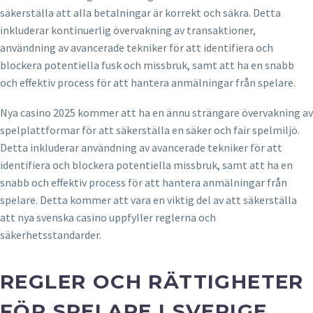
säkerställa att alla betalningar är korrekt och säkra. Detta
inkluderar kontinuerlig övervakning av transaktioner,
användning av avancerade tekniker för att identifiera och
blockera potentiella fusk och missbruk, samt att ha en snabb
och effektiv process för att hantera anmälningar från spelare.
Nya casino 2025 kommer att ha en ännu strängare övervakning av
spelplattformar för att säkerställa en säker och fair spelmiljö.
Detta inkluderar användning av avancerade tekniker för att
identifiera och blockera potentiella missbruk, samt att ha en
snabb och effektiv process för att hantera anmälningar från
spelare. Detta kommer att vara en viktig del av att säkerställa
att nya svenska casino uppfyller reglerna och
säkerhetsstandarder.
REGLER OCH RÄTTIGHETER
FÖR SPELARE I SVERIGE