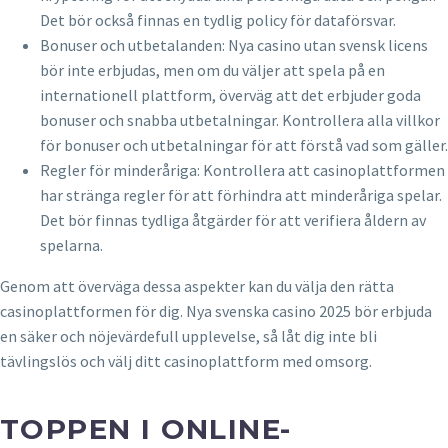
Det bör också finnas en tydlig policy för dataförsvar.
Bonuser och utbetalanden: Nya casino utan svensk licens
bör inte erbjudas, men om du väljer att spela på en
internationell plattform, överväg att det erbjuder goda
bonuser och snabba utbetalningar. Kontrollera alla villkor
för bonuser och utbetalningar för att förstå vad som gäller.
Regler för minderåriga: Kontrollera att casinoplattformen
har stränga regler för att förhindra att minderåriga spelar.
Det bör finnas tydliga åtgärder för att verifiera åldern av
spelarna.
Genom att överväga dessa aspekter kan du välja den rätta
casinoplattformen för dig. Nya svenska casino 2025 bör erbjuda
en säker och nöjevärdefull upplevelse, så låt dig inte bli
tävlingslös och välj ditt casinoplattform med omsorg.
TOPPEN I ONLINE-