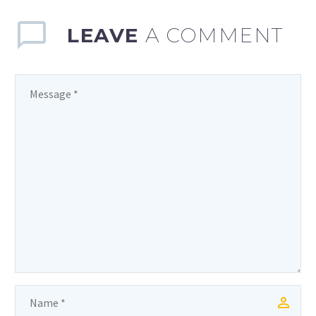
LEAVE
A COMMENT