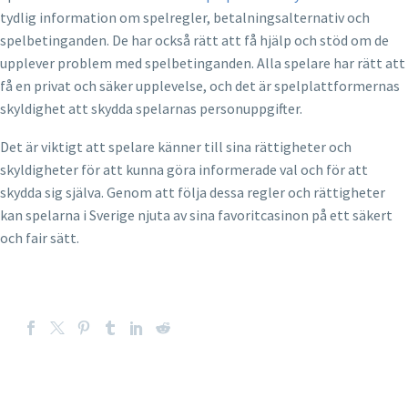
tydlig information om spelregler, betalningsalternativ och
spelbetinganden. De har också rätt att få hjälp och stöd om de
upplever problem med spelbetinganden. Alla spelare har rätt att
få en privat och säker upplevelse, och det är spelplattformernas
skyldighet att skydda spelarnas personuppgifter.
Det är viktigt att spelare känner till sina rättigheter och
skyldigheter för att kunna göra informerade val och för att
skydda sig själva. Genom att följa dessa regler och rättigheter
kan spelarna i Sverige njuta av sina favoritcasinon på ett säkert
och fair sätt.