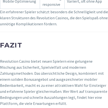
Mobile Optimierung
Variiert, oft ohne App
responsive
Ein erfahrener Spieler schätzt besonders die Schnelligkeit und die
klaren Strukturen des Revolution Casinos, die den Spielspaß ohne
unnötige Komplikationen fördern.
FAZIT
Revolution Casino bietet neuen Spielern eine gelungene
Mischung aus Sicherheit, Spielvielfalt und modernen
Zahlungsmethoden. Das übersichtliche Design, kombiniert mit
einem soliden Bonusangebot und ausgezeichneter mobiler
Bedienbarkeit, macht es zu einer attraktiven Wahl für Einsteiger
und erfahrene Spieler gleichermaßen. Wer Wert auf transparente
Bedingungen und schnelle Auszahlungen legt, findet hier eine
Plattform, die viele Erwartungen erfüllt.