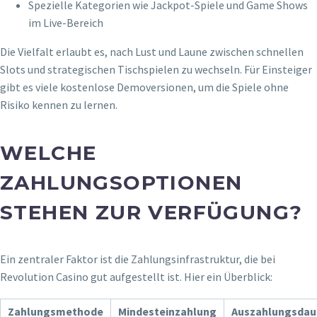
Spezielle Kategorien wie Jackpot-Spiele und Game Shows
im Live-Bereich
Die Vielfalt erlaubt es, nach Lust und Laune zwischen schnellen
Slots und strategischen Tischspielen zu wechseln. Für Einsteiger
gibt es viele kostenlose Demoversionen, um die Spiele ohne
Risiko kennen zu lernen.
WELCHE
ZAHLUNGSOPTIONEN
STEHEN ZUR VERFÜGUNG?
Ein zentraler Faktor ist die Zahlungsinfrastruktur, die bei
Revolution Casino gut aufgestellt ist. Hier ein Überblick:
Zahlungsmethode
Mindesteinzahlung
Auszahlungsdau