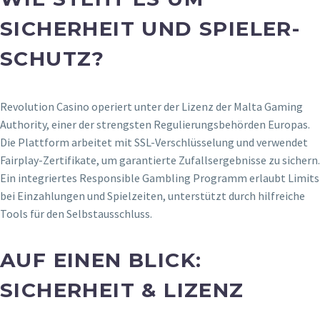
SICHERHEIT UND SPIELER-
SCHUTZ?
Revolution Casino operiert unter der Lizenz der Malta Gaming
Authority, einer der strengsten Regulierungsbehörden Europas.
Die Plattform arbeitet mit SSL-Verschlüsselung und verwendet
Fairplay-Zertifikate, um garantierte Zufallsergebnisse zu sichern.
Ein integriertes Responsible Gambling Programm erlaubt Limits
bei Einzahlungen und Spielzeiten, unterstützt durch hilfreiche
Tools für den Selbstausschluss.
AUF EINEN BLICK:
SICHERHEIT & LIZENZ