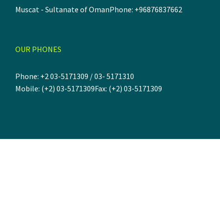
Muscat - Sultanate of Oman
Phone: +96876837662
OUR PHONES
Phone: +2 03-5171309 / 03- 5171310
Mobile: (+2) 03-5171309
Fax: (+2) 03-5171309