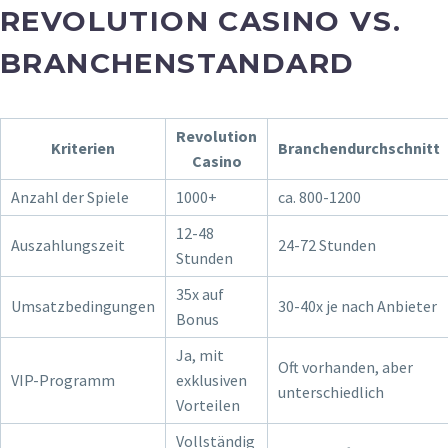
REVOLUTION CASINO VS.
BRANCHENSTANDARD
Revolution
Kriterien
Branchendurchschnitt
Casino
Anzahl der Spiele
1000+
ca. 800-1200
12-48
Auszahlungszeit
24-72 Stunden
Stunden
35x auf
Umsatzbedingungen
30-40x je nach Anbieter
Bonus
Ja, mit
Oft vorhanden, aber
VIP-Programm
exklusiven
unterschiedlich
Vorteilen
Vollständig