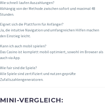
Wie schnell laufen Auszahlungen?
Abhängig von der Methode zwischen sofort und maximal 48
Stunden.
Eignet sich die Plattform für Anfänger?
Ja, die intuitive Navigation und umfangreichen Hilfen machen
den Einstieg leicht.
Kann ich auch mobil spielen?
Das Casino ist komplett mobil optimiert, sowohl im Browser als
auch via App.
Wie fair sind die Spiele?
Alle Spiele sind zertifiziert und nutzen geprüfte
Zufallszahlengeneratoren.
MINI-VERGLEICH: