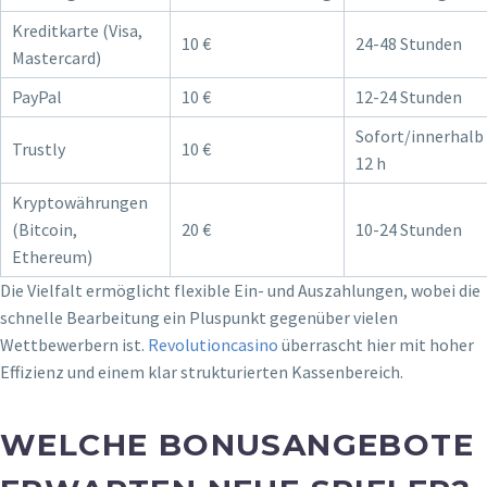
Kreditkarte (Visa,
10 €
24-48 Stunden
Mastercard)
PayPal
10 €
12-24 Stunden
Sofort/innerhalb
Trustly
10 €
12 h
Kryptowährungen
(Bitcoin,
20 €
10-24 Stunden
Ethereum)
Die Vielfalt ermöglicht flexible Ein- und Auszahlungen, wobei die
schnelle Bearbeitung ein Pluspunkt gegenüber vielen
Wettbewerbern ist.
Revolutioncasino
überrascht hier mit hoher
Effizienz und einem klar strukturierten Kassenbereich.
WELCHE BONUSANGEBOTE