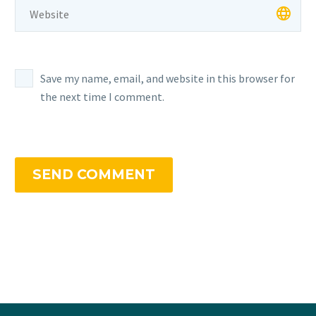
Save my name, email, and website in this browser for
the next time I comment.
SEND COMMENT