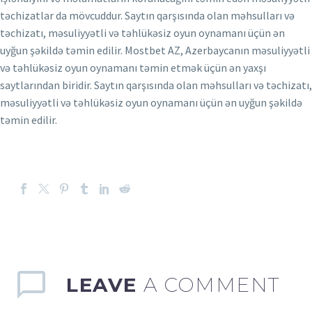
təchizatlar da mövcuddur. Saytın qarşısında olan məhsulları və
təchizatı, məsuliyyətli və təhlükəsiz oyun oynamanı üçün ən
uyğun şəkildə təmin edilir. Mostbet AZ, Azerbaycanın məsuliyyətli
və təhlükəsiz oyun oynamanı təmin etmək üçün ən yaxşı
saytlarından biridir. Saytın qarşısında olan məhsulları və təchizatı,
məsuliyyətli və təhlükəsiz oyun oynamanı üçün ən uyğun şəkildə
təmin edilir.
LEAVE
A COMMENT