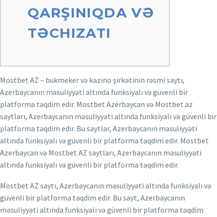
QARŞINIQDA VƏ
TƏCHIZATI
Mostbet AZ – bukmeker və kazino şirkətinin rəsmi saytı,
Azerbaycanın məsuliyyəti altında funksiyalı və güvenli bir
platforma təqdim edir. Mostbet Azerbaycan və Mostbet.az
saytları, Azerbaycanın məsuliyyəti altında funksiyalı və güvenli bir
platforma təqdim edir. Bu saytlar, Azerbaycanın məsuliyyəti
altında funksiyalı və güvenli bir platforma təqdim edir. Mostbet
Azerbaycan və Mostbet AZ saytları, Azerbaycanın məsuliyyəti
altında funksiyalı və güvenli bir platforma təqdim edir.
Mostbet AZ saytı, Azerbaycanın məsuliyyəti altında funksiyalı və
güvenli bir platforma təqdim edir. Bu sayt, Azerbaycanın
məsuliyyəti altında funksiyalı və güvenli bir platforma təqdim