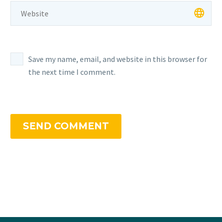
Save my name, email, and website in this browser for
the next time I comment.
SEND COMMENT