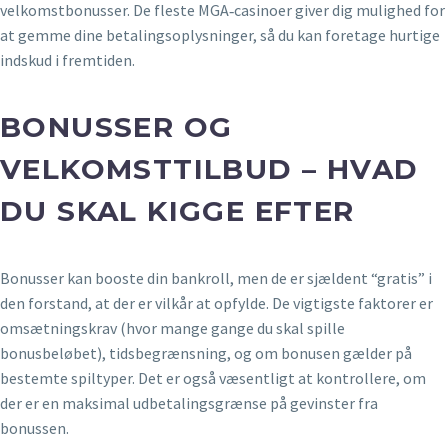
velkomstbonusser. De fleste MGA‑casinoer giver dig mulighed for
at gemme dine betalingsoplysninger, så du kan foretage hurtige
indskud i fremtiden.
BONUSSER OG
VELKOMSTTILBUD – HVAD
DU SKAL KIGGE EFTER
Bonusser kan booste din bankroll, men de er sjældent “gratis” i
den forstand, at der er vilkår at opfylde. De vigtigste faktorer er
omsætningskrav (hvor mange gange du skal spille
bonusbeløbet), tidsbegrænsning, og om bonusen gælder på
bestemte spiltyper. Det er også væsentligt at kontrollere, om
der er en maksimal udbetalingsgrænse på gevinster fra
bonussen.