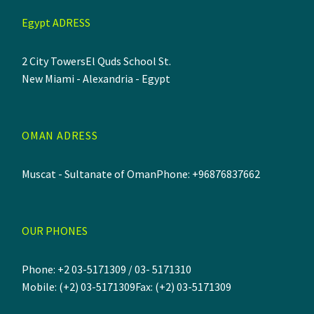
Egypt ADRESS
2 City Towers
El Quds School St.
New Miami - Alexandria - Egypt
OMAN ADRESS
Muscat - Sultanate of Oman
Phone: +96876837662
OUR PHONES
Phone: +2 03-5171309 / 03- 5171310
Mobile: (+2) 03-5171309
Fax: (+2) 03-5171309