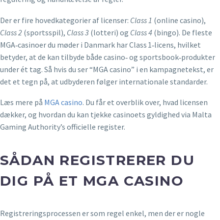
Der er fire hovedkategorier af licenser:
Class 1
(online casino),
Class 2
(sportsspil),
Class 3
(lotteri) og
Class 4
(bingo). De fleste
MGA‑casinoer du møder i Danmark har Class 1‑licens, hvilket
betyder, at de kan tilbyde både casino‑ og sportsbook‑produkter
under ét tag. Så hvis du ser “MGA casino” i en kampagnetekst, er
det et tegn på, at udbyderen følger internationale standarder.
Læs mere på
MGA casino
. Du får et overblik over, hvad licensen
dækker, og hvordan du kan tjekke casinoets gyldighed via Malta
Gaming Authority’s officielle register.
SÅDAN REGISTRERER DU
DIG PÅ ET MGA CASINO
Registreringsprocessen er som regel enkel, men der er nogle