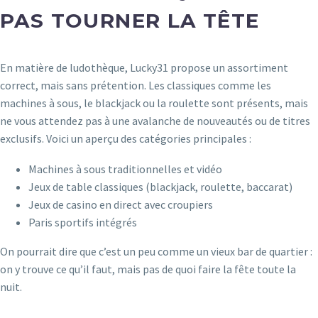
PAS TOURNER LA TÊTE
En matière de ludothèque, Lucky31 propose un assortiment
correct, mais sans prétention. Les classiques comme les
machines à sous, le blackjack ou la roulette sont présents, mais
ne vous attendez pas à une avalanche de nouveautés ou de titres
exclusifs. Voici un aperçu des catégories principales :
Machines à sous traditionnelles et vidéo
Jeux de table classiques (blackjack, roulette, baccarat)
Jeux de casino en direct avec croupiers
Paris sportifs intégrés
On pourrait dire que c’est un peu comme un vieux bar de quartier :
on y trouve ce qu’il faut, mais pas de quoi faire la fête toute la
nuit.