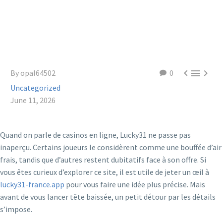



By opal64502
0
Uncategorized
June 11, 2026
Quand on parle de casinos en ligne, Lucky31 ne passe pas
inaperçu. Certains joueurs le considèrent comme une bouffée d’air
frais, tandis que d’autres restent dubitatifs face à son offre. Si
vous êtes curieux d’explorer ce site, il est utile de jeter un œil à
lucky31-france.app
pour vous faire une idée plus précise. Mais
avant de vous lancer tête baissée, un petit détour par les détails
s’impose.