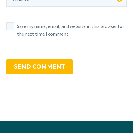
Save my name, email, and website in this browser for
the next time I comment.
SEND COMMENT