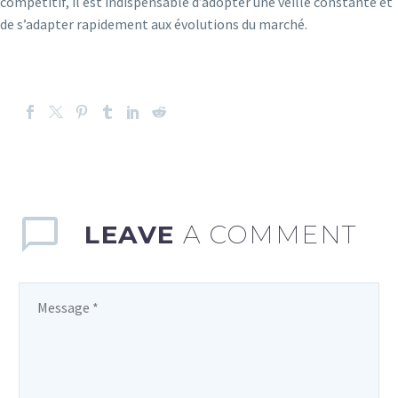
compétitif, il est indispensable d’adopter une veille constante et
de s’adapter rapidement aux évolutions du marché.
LEAVE
A COMMENT