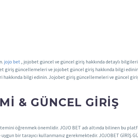
n.
jojo bet
, jojobet güncel ve güncel giriş hakkında detaylı bilgileri
bet giriş güncellemeleri ve jojobet güncel giriş hakkında bilgi edin
ri hakkında bilgi edinin. Jojobet giriş güncellemeleri ve güncel gir
Mİ & GÜNCEL GİRİŞ
emini öğrenmek önemlidir. JOJO BET adı altında bilinen bu platfor
e uygun bir tarayıcı kullanmanız gerekmektedir. JOJOBET GİRİŞ GÜNC