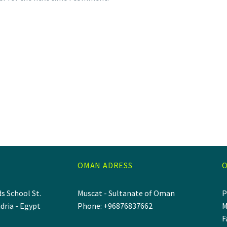
OMAN ADRESS
O
s School St.
Muscat - Sultanate of Oman
P
dria - Egypt
Phone: +96876837662
M
F