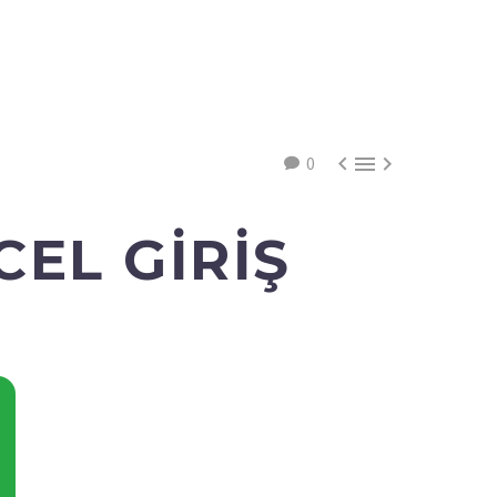



0
EL GİRİŞ