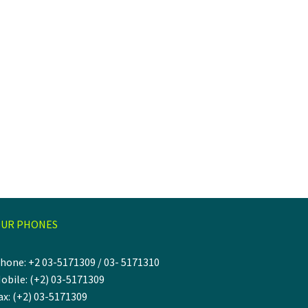
UR PHONES
hone: +2 03-5171309 / 03- 5171310
obile: (+2) 03-5171309
ax: (+2) 03-5171309