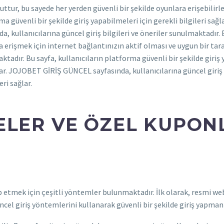
vcuttur, bu sayede her yerden güvenli bir şekilde oyunlara erişebili
ma güvenli bir şekilde giriş yapabilmeleri için gerekli bilgileri sağ
 kullanıcılarına güncel giriş bilgileri ve öneriler sunulmaktadır. B
ına erişmek için internet bağlantınızın aktif olması ve uygun bir
aktadır. Bu sayfa, kullanıcıların platforma güvenli bir şekilde giriş
nar. JOJOBET GİRİŞ GÜNCEL sayfasında, kullanıcılarına güncel giriş b
ri sağlar.
LER VE ÖZEL KUPONL
 etmek için çeşitli yöntemler bulunmaktadır. İlk olarak, resmi we
üncel giriş yöntemlerini kullanarak güvenli bir şekilde giriş yapman