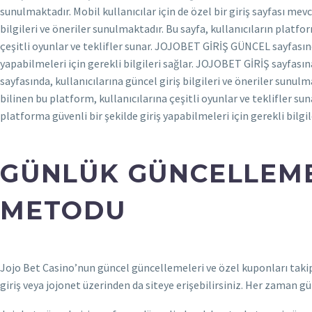
sunulmaktadır. Mobil kullanıcılar için de özel bir giriş sayfası me
bilgileri ve öneriler sunulmaktadır. Bu sayfa, kullanıcıların platfor
çeşitli oyunlar ve teklifler sunar. JOJOBET GİRİŞ GÜNCEL sayfasında,
yapabilmeleri için gerekli bilgileri sağlar. JOJOBET GİRİŞ sayfas
sayfasında, kullanıcılarına güncel giriş bilgileri ve öneriler sunulm
bilinen bu platform, kullanıcılarına çeşitli oyunlar ve teklifler su
platforma güvenli bir şekilde giriş yapabilmeleri için gerekli bilgile
GÜNLÜK GÜNCELLEME
METODU
Jojo Bet Casino’nun güncel güncellemeleri ve özel kuponları takip
giriş veya jojonet üzerinden da siteye erişebilirsiniz. Her zaman g