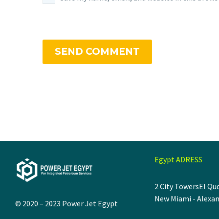
SEND COMMENT
Egypt ADRESS
2 City Towers
El Qud
New Miami - Alexan
© 2020 – 2023
Power Jet Egypt