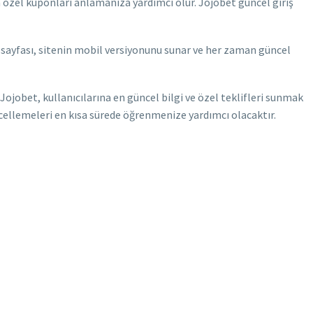
a özel kuponları anlamanıza yardımcı olur. Jojobet güncel giriş
ş sayfası, sitenin mobil versiyonunu sunar ve her zaman güncel
ojobet, kullanıcılarına en güncel bilgi ve özel teklifleri sunmak
üncellemeleri en kısa sürede öğrenmenize yardımcı olacaktır.