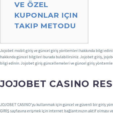
VE ÖZEL
KUPONLAR IÇIN
TAKIP METODU
Jojobet mobil giriş ve güncel giriş yöntemleri hakkında bilgi edini
hakkında güncel bilgileri burada bulabilirsiniz. Jojobet giriş, jojo
bilgi edinin. Jojobet giriş güncellemeleri ve güncel giriş yöntemle
JOJOBET CASINO RES
JOJOBET CASINO’yu kullanmak için güncel ve güvenli bir giriş yönt
GİRİŞ sayfasına erişmek için internet bağlantınızın aktif olması v