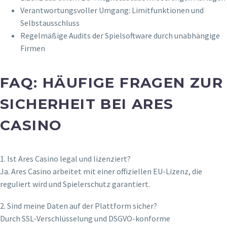
Verantwortungsvoller Umgang: Limitfunktionen und
Selbstausschluss
Regelmäßige Audits der Spielsoftware durch unabhängige
Firmen
FAQ: HÄUFIGE FRAGEN ZUR
SICHERHEIT BEI ARES
CASINO
1. Ist Ares Casino legal und lizenziert?
Ja. Ares Casino arbeitet mit einer offiziellen EU-Lizenz, die
reguliert wird und Spielerschutz garantiert.
2. Sind meine Daten auf der Plattform sicher?
Durch SSL-Verschlüsselung und DSGVO-konforme