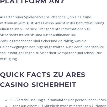
PLATTFORM AN?
Als erfahrener Spieler erkenne ich schnell, ob ein Casino
vertrauenswürdig ist. Ares Casino macht in der Benutzerführung
einen soliden Eindruck. Transparente Informationen zu
Sicherheitsstandards sind leicht auffindbar. Die
Zahlungsmethoden sind sicher und vielfältig, was die
Geldbewegungen beruhigend gestaltet. Auch der Kundenservice
stellt häufige Fragen zu Sicherheit kompetent und schnell zur
Verfügung.
QUICK FACTS ZU ARES
CASINO SICHERHEIT
SSL-Verschlüsselung auf Bankdaten und persönlichen Infos
Lizenz aus einem EU-Mitgliedsstaat mit strengen Auflagen