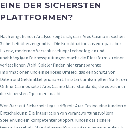
EINE DER SICHERSTEN
PLATTFORMEN?
Nach eingehender Analyse zeigt sich, dass Ares Casino in Sachen
Sicherheit überzeugend ist. Die Kombination aus europäischer
Lizenz, modernen Verschlüsselungstechnologien und
unabhängigen Fairnessprüfungen macht die Plattform zu einer
verlässlichen Wahl. Spieler finden hier transparente
Informationen und ein seriöses Umfeld, das den Schutz von
Daten und Geldmittel priorisiert. Im stark umkämpften Markt der
Online-Casinos setzt Ares Casino klare Standards, die es zu einer
der sichersten Optionen macht.
Wer Wert auf Sicherheit legt, trifft mit Ares Casino eine fundierte
Entscheidung. Die Integration von verantwortungsvollem
Spielen und ein kompetenter Support runden das sichere
Gesamtpaket ab. Als erfahrener Profi im iGaming empfehle ich