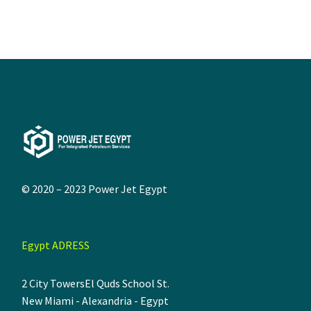
© 2020 – 2023
Power Jet Egypt
Egypt ADRESS
2 City Towers
El Quds School St.
New Miami - Alexandria - Egypt