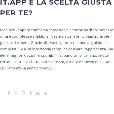
IT.APP È LA SCELTA GIUSTA
PER TE?
Idealbet-it.app si conferma come una piattaforma di scommesse
online completa e affidabile, ideale sia per i principianti che per i
giocatori esperti. Grazie alla vasta gamma di mercati, ai bonus
competitivi e a un’interfaccia semplice da usare, rappresenta una
delle migliori opzioni disponibili nel panorama italiano. Se stai
cercando un sito che unisca sicurezza, varietà e convenienza, vale
sicuramente la pena provarlo.