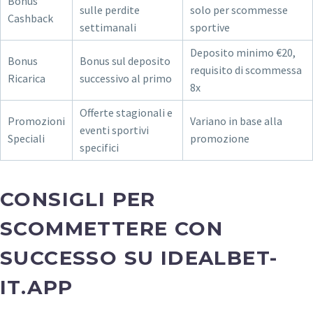
Bonus
sulle perdite
solo per scommesse
Cashback
settimanali
sportive
Deposito minimo €20,
Bonus
Bonus sul deposito
requisito di scommessa
Ricarica
successivo al primo
8x
Offerte stagionali e
Promozioni
Variano in base alla
eventi sportivi
Speciali
promozione
specifici
CONSIGLI PER
SCOMMETTERE CON
SUCCESSO SU IDEALBET-
IT.APP