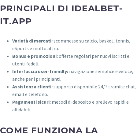
PRINCIPALI DI IDEALBET-
IT.APP
Varietà di mercati:
scommesse su calcio, basket, tennis,
eSports e molto altro.
Bonus e promozioni:
offerte regolari per nuovi iscritti e
utenti fedeli.
Interfaccia user-friendly:
navigazione semplice e veloce,
anche per i principianti.
Assistenza clienti:
supporto disponibile 24/7 tramite chat,
email e telefono.
Pagamenti sicuri:
metodi di deposito e prelievo rapidi e
affidabili.
COME FUNZIONA LA