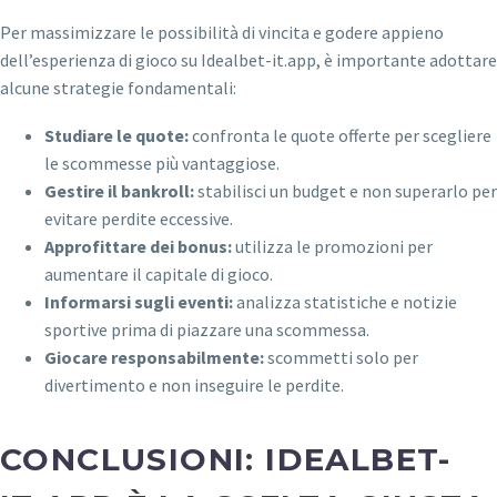
Per massimizzare le possibilità di vincita e godere appieno
dell’esperienza di gioco su Idealbet-it.app, è importante adottare
alcune strategie fondamentali:
Studiare le quote:
confronta le quote offerte per scegliere
le scommesse più vantaggiose.
Gestire il bankroll:
stabilisci un budget e non superarlo per
evitare perdite eccessive.
Approfittare dei bonus:
utilizza le promozioni per
aumentare il capitale di gioco.
Informarsi sugli eventi:
analizza statistiche e notizie
sportive prima di piazzare una scommessa.
Giocare responsabilmente:
scommetti solo per
divertimento e non inseguire le perdite.
CONCLUSIONI: IDEALBET-