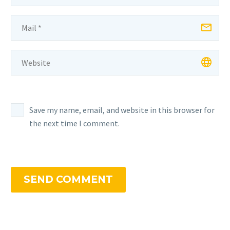
Save my name, email, and website in this browser for
the next time I comment.
SEND COMMENT