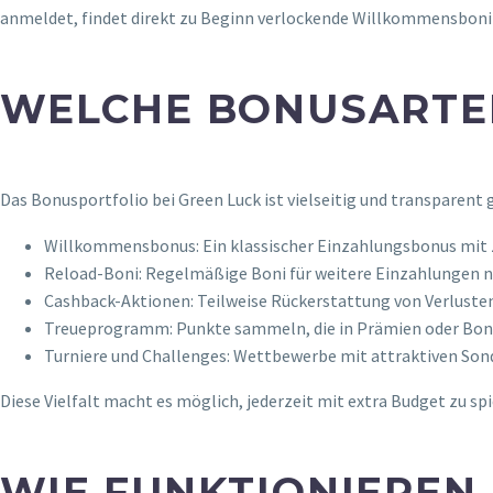
anmeldet, findet direkt zu Beginn verlockende Willkommensboni 
WELCHE BONUSARTEN 
Das Bonusportfolio bei Green Luck ist vielseitig und transparen
Willkommensbonus: Ein klassischer Einzahlungsbonus mit z
Reload-Boni: Regelmäßige Boni für weitere Einzahlungen na
Cashback-Aktionen: Teilweise Rückerstattung von Verlusten
Treueprogramm: Punkte sammeln, die in Prämien oder Bo
Turniere und Challenges: Wettbewerbe mit attraktiven Son
Diese Vielfalt macht es möglich, jederzeit mit extra Budget zu
WIE FUNKTIONIEREN