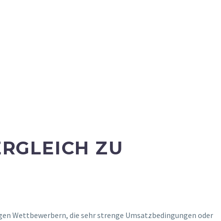
ERGLEICH ZU
nigen Wettbewerbern, die sehr strenge Umsatzbedingungen oder