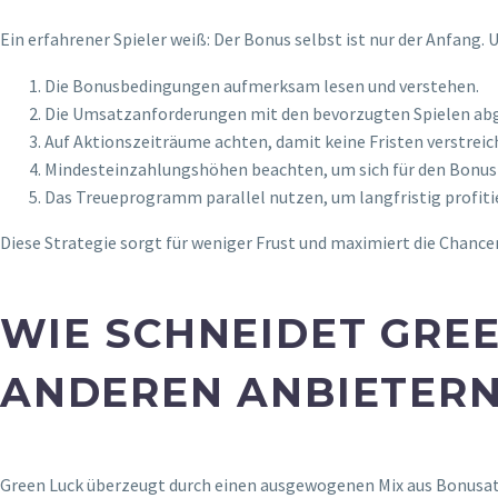
Ein erfahrener Spieler weiß: Der Bonus selbst ist nur der Anfang
Die Bonusbedingungen aufmerksam lesen und verstehen.
Die Umsatzanforderungen mit den bevorzugten Spielen abgle
Auf Aktionszeiträume achten, damit keine Fristen verstreic
Mindesteinzahlungshöhen beachten, um sich für den Bonus z
Das Treueprogramm parallel nutzen, um langfristig profiti
Diese Strategie sorgt für weniger Frust und maximiert die Cha
WIE SCHNEIDET GREE
ANDEREN ANBIETERN
Green Luck überzeugt durch einen ausgewogenen Mix aus Bonusat