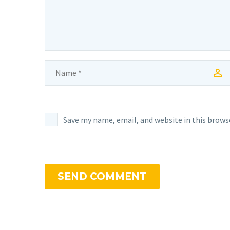
Save my name, email, and website in this brows
SEND COMMENT