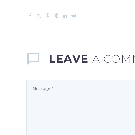
LEAVE
A COM