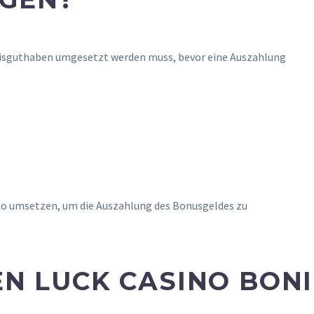
ratisguthaben umgesetzt werden muss, bevor eine Auszahlung
sino umsetzen, um die Auszahlung des Bonusgeldes zu
N LUCK CASINO BONI