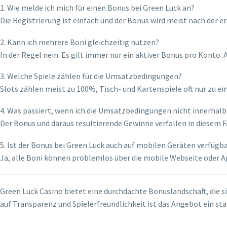
1. Wie melde ich mich für einen Bonus bei Green Luck an?
Die Registrierung ist einfach und der Bonus wird meist nach der 
2. Kann ich mehrere Boni gleichzeitig nutzen?
In der Regel nein. Es gilt immer nur ein aktiver Bonus pro Konto
3. Welche Spiele zählen für die Umsatzbedingungen?
Slots zählen meist zu 100%, Tisch- und Kartenspiele oft nur zu e
4. Was passiert, wenn ich die Umsatzbedingungen nicht innerhalb d
Der Bonus und daraus resultierende Gewinne verfallen in diesem Fa
5. Ist der Bonus bei Green Luck auch auf mobilen Geräten verfügb
Ja, alle Boni können problemlos über die mobile Webseite oder 
Green Luck Casino bietet eine durchdachte Bonuslandschaft, die s
auf Transparenz und Spielerfreundlichkeit ist das Angebot ein st