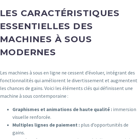
LES CARACTÉRISTIQUES
ESSENTIELLES DES
MACHINES À SOUS
MODERNES
Les machines à sous en ligne ne cessent d’évoluer, intégrant des
fonctionnalités qui améliorent le divertissement et augmentent
les chances de gains. Voici les éléments clés qui définissent une
machine à sous contemporaine :
Graphismes et animations de haute qualité :
immersion
visuelle renforcée.
Multiples lignes de paiement :
plus d’opportunités de
gains.