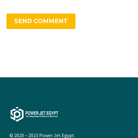
SEND COMMENT
© 2020 – 2023
Power Jet Egypt