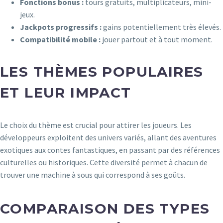
Fonctions bonus :
tours gratuits, multiplicateurs, mini-
jeux.
Jackpots progressifs :
gains potentiellement très élevés.
Compatibilité mobile :
jouer partout et à tout moment.
LES THÈMES POPULAIRES
ET LEUR IMPACT
Le choix du thème est crucial pour attirer les joueurs. Les
développeurs exploitent des univers variés, allant des aventures
exotiques aux contes fantastiques, en passant par des références
culturelles ou historiques. Cette diversité permet à chacun de
trouver une machine à sous qui correspond à ses goûts.
COMPARAISON DES TYPES