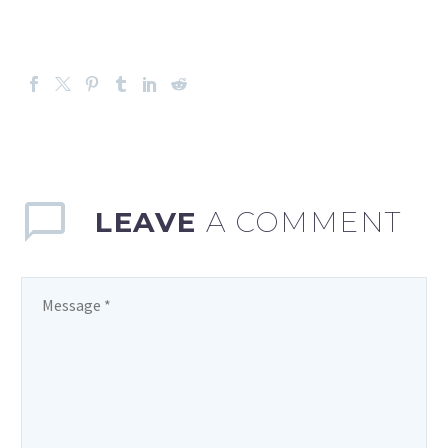
LEAVE
A COMMENT