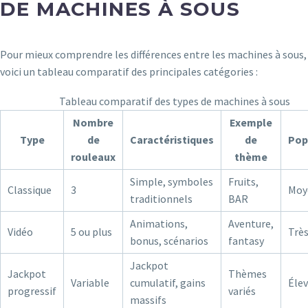
DE MACHINES À SOUS
Pour mieux comprendre les différences entre les machines à sous,
voici un tableau comparatif des principales catégories :
Tableau comparatif des types de machines à sous
Nombre
Exemple
Type
de
Caractéristiques
de
Pop
rouleaux
thème
Simple, symboles
Fruits,
Classique
3
Moy
traditionnels
BAR
Animations,
Aventure,
Vidéo
5 ou plus
Très
bonus, scénarios
fantasy
Jackpot
Jackpot
Thèmes
Variable
cumulatif, gains
Éle
progressif
variés
massifs