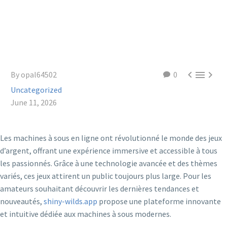



By opal64502
0
Uncategorized
June 11, 2026
Les machines à sous en ligne ont révolutionné le monde des jeux
d’argent, offrant une expérience immersive et accessible à tous
les passionnés. Grâce à une technologie avancée et des thèmes
variés, ces jeux attirent un public toujours plus large. Pour les
amateurs souhaitant découvrir les dernières tendances et
nouveautés,
shiny-wilds.app
propose une plateforme innovante
et intuitive dédiée aux machines à sous modernes.