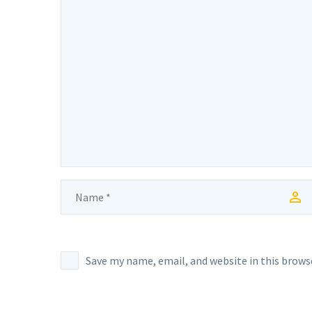
Save my name, email, and website in this brows