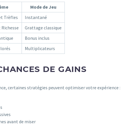
ème
Mode de Jeu
t Trèfles
Instantané
t Richesse
Grattage classique
antique
Bonus inclus
olorés
Multiplicateurs
CHANCES DE GAINS
nce, certaines stratégies peuvent optimiser votre expérience :
ps
ssives
mes avant de miser