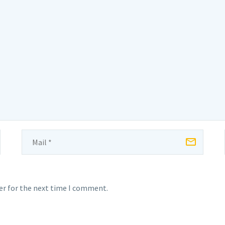
er for the next time I comment.