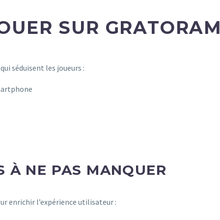
JOUER SUR GRATORA
qui séduisent les joueurs :
smartphone
S À NE PAS MANQUER
enrichir l’expérience utilisateur :