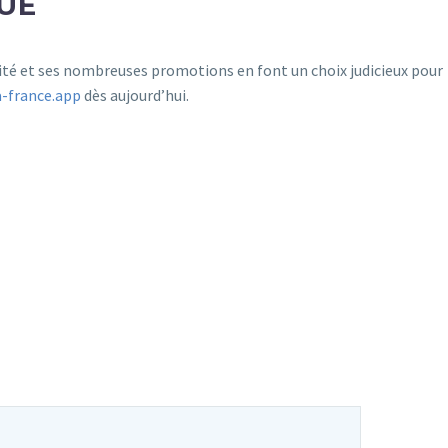
UE
ité et ses nombreuses promotions en font un choix judicieux pour
-france.app
dès aujourd’hui.