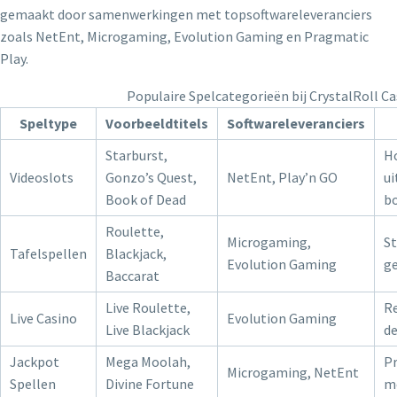
gemaakt door samenwerkingen met topsoftwareleveranciers
zoals NetEnt, Microgaming, Evolution Gaming en Pragmatic
Play.
Populaire Spelcategorieën bij CrystalRoll C
Speltype
Voorbeeldtitels
Softwareleveranciers
Starburst,
H
Videoslots
Gonzo’s Quest,
NetEnt, Play’n GO
ui
Book of Dead
b
Roulette,
Microgaming,
St
Tafelspellen
Blackjack,
Evolution Gaming
g
Baccarat
Live Roulette,
Re
Live Casino
Evolution Gaming
Live Blackjack
de
Jackpot
Mega Moolah,
Pr
Microgaming, NetEnt
Spellen
Divine Fortune
me