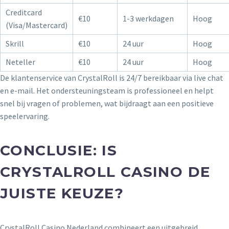
Creditcard
€10
1-3 werkdagen
Hoog
(Visa/Mastercard)
Skrill
€10
24 uur
Hoog
Neteller
€10
24 uur
Hoog
De klantenservice van CrystalRoll is 24/7 bereikbaar via live chat
en e-mail. Het ondersteuningsteam is professioneel en helpt
snel bij vragen of problemen, wat bijdraagt aan een positieve
speelervaring.
CONCLUSIE: IS
CRYSTALROLL CASINO DE
JUISTE KEUZE?
CrystalRoll Casino Nederland combineert een uitgebreid