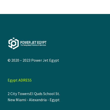
© 2020 – 2023
Power Jet Egypt
Egypt ADRESS
2 City Towers
El Quds School St.
New Miami - Alexandria - Egypt