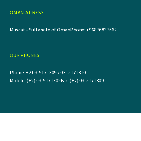
OMAN ADRESS
Muscat - Sultanate of Oman
Phone: +96876837662
OUR PHONES
Phone: +2 03-5171309 / 03- 5171310
Mobile: (+2) 03-5171309
Fax: (+2) 03-5171309