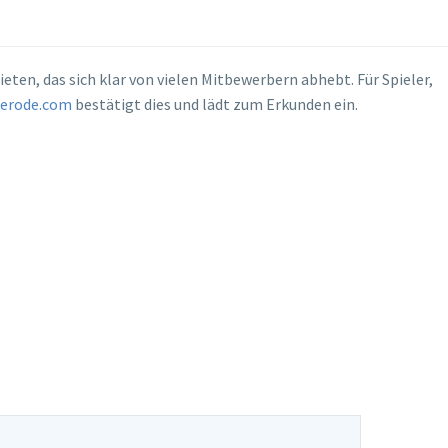
eten, das sich klar von vielen Mitbewerbern abhebt. Für Spieler,
perode.com
bestätigt dies und lädt zum Erkunden ein.