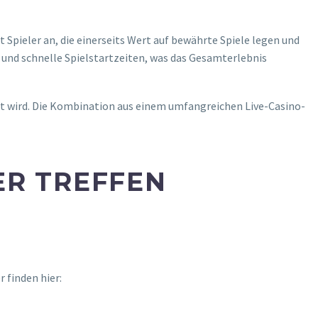
Spieler an, die einerseits Wert auf bewährte Spiele legen und
und schnelle Spielstartzeiten, was das Gesamterlebnis
t wird. Die Kombination aus einem umfangreichen Live-Casino-
ER TREFFEN
 finden hier: