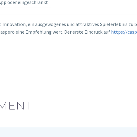
App oder eingeschränkt
 Innovation, ein ausgewogenes und attraktives Spielerlebnis zu bi
t Caspero eine Empfehlung wert. Der erste Eindruck auf
https://cas
MENT