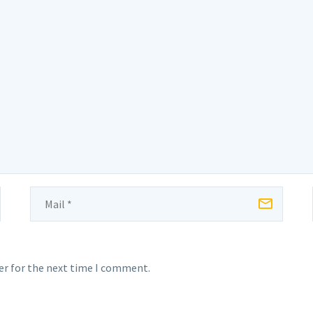
er for the next time I comment.