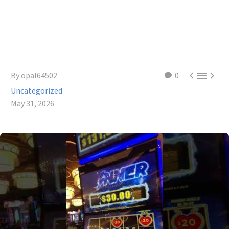



By opal64502
0
Uncategorized
May 31, 2026