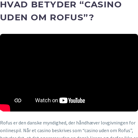
HVAD BETYDER “CASINO
UDEN OM ROFUS”?
Rofus er den danske myndighed, der håndhæver lovgivningen for
onlinespil. Når et casino beskrives som “casino uden om Rofus”,