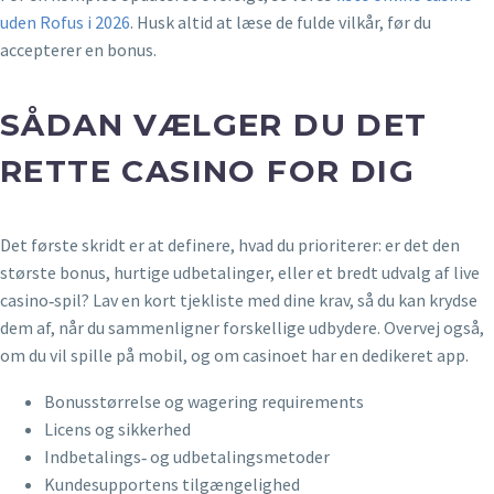
uden Rofus i 2026
. Husk altid at læse de fulde vilkår, før du
accepterer en bonus.
SÅDAN VÆLGER DU DET
RETTE CASINO FOR DIG
Det første skridt er at definere, hvad du prioriterer: er det den
største bonus, hurtige udbetalinger, eller et bredt udvalg af live
casino‑spil? Lav en kort tjekliste med dine krav, så du kan krydse
dem af, når du sammenligner forskellige udbydere. Overvej også,
om du vil spille på mobil, og om casinoet har en dedikeret app.
Bonusstørrelse og wagering requirements
Licens og sikkerhed
Indbetalings‑ og udbetalingsmetoder
Kundesupportens tilgængelighed