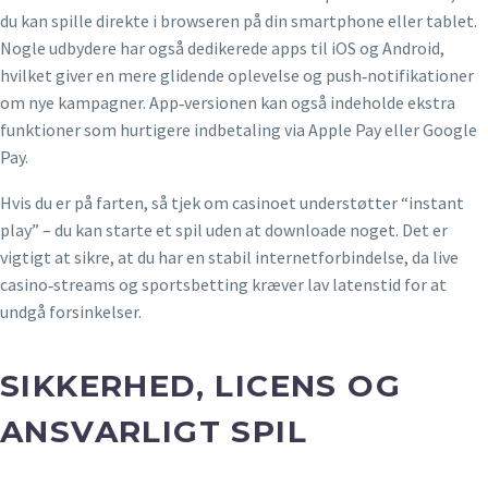
du kan spille direkte i browseren på din smartphone eller tablet.
Nogle udbydere har også dedikerede apps til iOS og Android,
hvilket giver en mere glidende oplevelse og push‑notifikationer
om nye kampagner. App‑versionen kan også indeholde ekstra
funktioner som hurtigere indbetaling via Apple Pay eller Google
Pay.
Hvis du er på farten, så tjek om casinoet understøtter “instant
play” – du kan starte et spil uden at downloade noget. Det er
vigtigt at sikre, at du har en stabil internetforbindelse, da live
casino‑streams og sportsbetting kræver lav latenstid for at
undgå forsinkelser.
SIKKERHED, LICENS OG
ANSVARLIGT SPIL