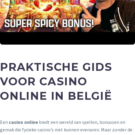
PRAKTISCHE GIDS
VOOR CASINO
ONLINE IN BELGIË
Een
casino online
biedt een wereld van spellen, bonussen en
gemak die fysieke casino’s niet kunnen evenaren. Maar zonder de