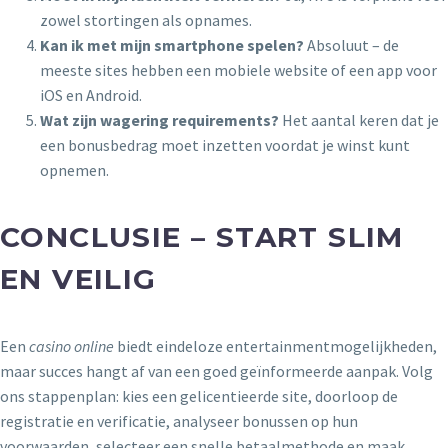
zowel stortingen als opnames.
Kan ik met mijn smartphone spelen?
Absoluut – de
meeste sites hebben een mobiele website of een app voor
iOS en Android.
Wat zijn wagering requirements?
Het aantal keren dat je
een bonusbedrag moet inzetten voordat je winst kunt
opnemen.
CONCLUSIE – START SLIM
EN VEILIG
Een
casino online
biedt eindeloze entertainmentmogelijkheden,
maar succes hangt af van een goed geïnformeerde aanpak. Volg
ons stappenplan: kies een gelicentieerde site, doorloop de
registratie en verificatie, analyseer bonussen op hun
voorwaarden, selecteer een snelle betaalmethode en maak