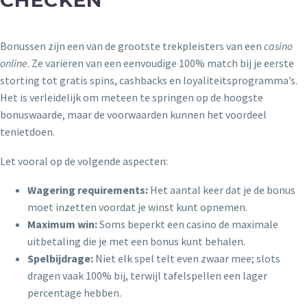
CHECKEN
Bonussen zijn een van de grootste trekpleisters van een
casino
online
. Ze variëren van een eenvoudige 100% match bij je eerste
storting tot gratis spins, cashbacks en loyaliteitsprogramma’s.
Het is verleidelijk om meteen te springen op de hoogste
bonuswaarde, maar de voorwaarden kunnen het voordeel
tenietdoen.
Let vooral op de volgende aspecten:
Wagering requirements:
Het aantal keer dat je de bonus
moet inzetten voordat je winst kunt opnemen.
Maximum win:
Soms beperkt een casino de maximale
uitbetaling die je met een bonus kunt behalen.
Spelbijdrage:
Niet elk spel telt even zwaar mee; slots
dragen vaak 100% bij, terwijl tafelspellen een lager
percentage hebben.