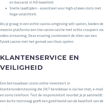
en baccarat in HD‑kwaliteit.
Snelle laadtijden – essentieel voor high‑stakes slots met
hoge volatiliteit.
Als je graag in een echte casino‑omgeving wilt spelen, bieden de
meeste platforms een live casino‑sectie met echte croupiers via
video‑streaming. Deze ervaring combineert de sfeer van een
fysiek casino met het gemak van thuis spelen.
KLANTENSERVICE EN
VEILIGHEID
Een betrouwbaar
casino online
investeert in
klantenondersteuning die 24/7 bereikbaar is via live chat, e‑mail
en soms telefoon. Test de responsiviteit voordat je je aanmeldt:
een korte testvraag geeft een goed beeld van de kwaliteit van de