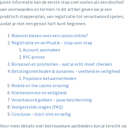
juiste informatie kan de eerste stap snel voelen als een doolhof
van voorwaarden en termen. In dit artikel geven we je een
praktisch stappenplan, van registratie tot verantwoord spelen,
zodat je met een gerust hart kunt beginnen.
Waarom kiezen voor een casino online?
Registratie en verificatie – stap voor stap
Account aanmaken
KYC‑proces
Bonussen en promoties – wat je echt moet checken
Betalingsmethoden & opnames – snelheid en veiligheid
Populaire betaalmethoden
Mobile en live casino ervaring
Klantenservice en veiligheid
Verantwoord gokken – jouw bescherming
Veelgestelde vragen (FAQ)
Conclusie – start slim en veilig
Voor meer details over betrouwbare aanbieders kun je terecht op