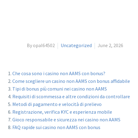
By opal64502
Uncategorized
June 2, 2026
Che cosa sono i casino non AAMS con bonus?
Come scegliere un casino non AAMS con bonus affidabile
Tipi di bonus più comuni nei casino non AAMS
Requisiti di scommessa e altre condizioni da controllare
Metodi di pagamento e velocità di prelievo
Registrazione, verifica KYC e esperienza mobile
Gioco responsabile e sicurezza nei casino non AAMS
FAQ rapide sui casino non AAMS con bonus