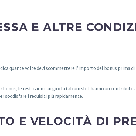
ESSA E ALTRE CONDIZ
ndica quante volte devi scommettere l’importo del bonus prima di p
 bonus, le restrizioni sui giochi (alcuni slot hanno un contributo al 
r soddisfare i requisiti più rapidamente.
O E VELOCITÀ DI PR