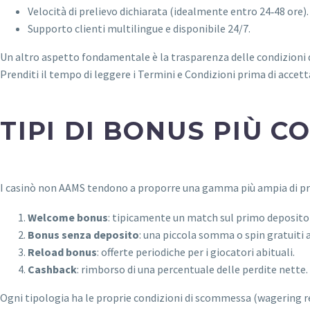
Velocità di prelievo dichiarata (idealmente entro 24‑48 ore).
Supporto clienti multilingue e disponibile 24/7.
Un altro aspetto fondamentale è la trasparenza delle condizioni de
Prenditi il tempo di leggere i Termini e Condizioni prima di accetta
TIPI DI BONUS PIÙ 
I casinò non AAMS tendono a proporre una gamma più ampia di prom
Welcome bonus
: tipicamente un match sul primo deposito p
Bonus senza deposito
: una piccola somma o spin gratuiti
Reload bonus
: offerte periodiche per i giocatori abituali.
Cashback
: rimborso di una percentuale delle perdite nette.
Ogni tipologia ha le proprie condizioni di scommessa (wagering req