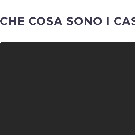
CHE COSA SONO I C