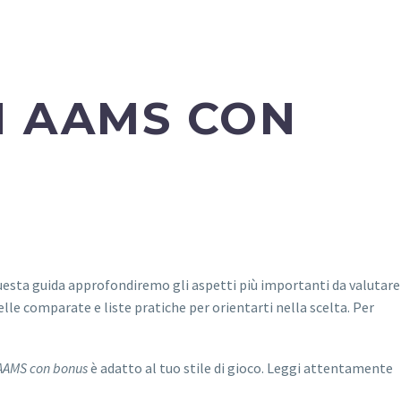
N AAMS CON
 questa guida approfondiremo gli aspetti più importanti da valutare
elle comparate e liste pratiche per orientarti nella scelta. Per
AAMS con bonus
è adatto al tuo stile di gioco. Leggi attentamente