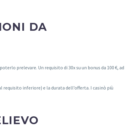
IONI DA
oterlo prelevare. Un requisito di 30x su un bonus da 100 €, ad
requisito inferiore) e la durata dell’offerta. I casinò più
ELIEVO