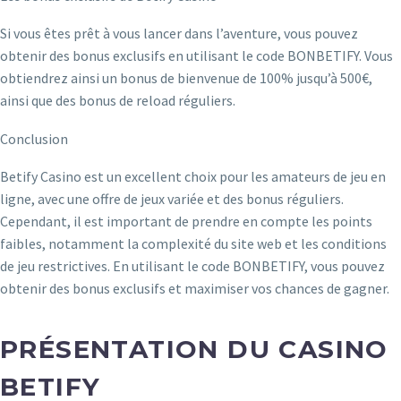
Si vous êtes prêt à vous lancer dans l’aventure, vous pouvez
obtenir des bonus exclusifs en utilisant le code BONBETIFY. Vous
obtiendrez ainsi un bonus de bienvenue de 100% jusqu’à 500€,
ainsi que des bonus de reload réguliers.
Conclusion
Betify Casino est un excellent choix pour les amateurs de jeu en
ligne, avec une offre de jeux variée et des bonus réguliers.
Cependant, il est important de prendre en compte les points
faibles, notamment la complexité du site web et les conditions
de jeu restrictives. En utilisant le code BONBETIFY, vous pouvez
obtenir des bonus exclusifs et maximiser vos chances de gagner.
PRÉSENTATION DU CASINO
BETIFY