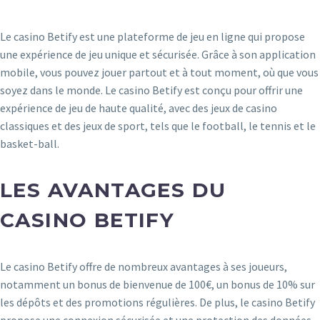
Le casino Betify est une plateforme de jeu en ligne qui propose
une expérience de jeu unique et sécurisée. Grâce à son application
mobile, vous pouvez jouer partout et à tout moment, où que vous
soyez dans le monde. Le casino Betify est conçu pour offrir une
expérience de jeu de haute qualité, avec des jeux de casino
classiques et des jeux de sport, tels que le football, le tennis et le
basket-ball.
LES AVANTAGES DU
CASINO BETIFY
Le casino Betify offre de nombreux avantages à ses joueurs,
notamment un bonus de bienvenue de 100€, un bonus de 10% sur
les dépôts et des promotions régulières. De plus, le casino Betify
propose une connexion sécurisée et une protection des données