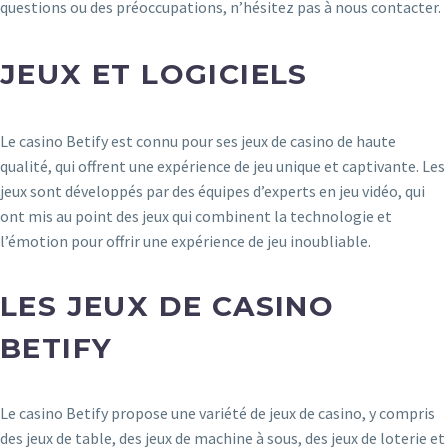
questions ou des préoccupations, n’hésitez pas à nous contacter.
JEUX ET LOGICIELS
Le casino Betify est connu pour ses jeux de casino de haute
qualité, qui offrent une expérience de jeu unique et captivante. Les
jeux sont développés par des équipes d’experts en jeu vidéo, qui
ont mis au point des jeux qui combinent la technologie et
l’émotion pour offrir une expérience de jeu inoubliable.
LES JEUX DE CASINO
BETIFY
Le casino Betify propose une variété de jeux de casino, y compris
des jeux de table, des jeux de machine à sous, des jeux de loterie et