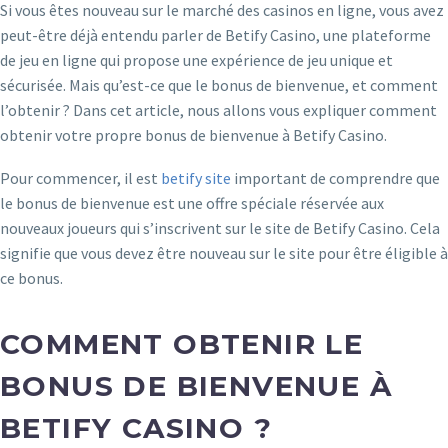
Si vous êtes nouveau sur le marché des casinos en ligne, vous avez
peut-être déjà entendu parler de Betify Casino, une plateforme
de jeu en ligne qui propose une expérience de jeu unique et
sécurisée. Mais qu’est-ce que le bonus de bienvenue, et comment
l’obtenir ? Dans cet article, nous allons vous expliquer comment
obtenir votre propre bonus de bienvenue à Betify Casino.
Pour commencer, il est
betify site
important de comprendre que
le bonus de bienvenue est une offre spéciale réservée aux
nouveaux joueurs qui s’inscrivent sur le site de Betify Casino. Cela
signifie que vous devez être nouveau sur le site pour être éligible à
ce bonus.
COMMENT OBTENIR LE
BONUS DE BIENVENUE À
BETIFY CASINO ?