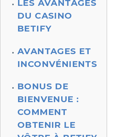
LES AVANTAGES
DU CASINO
BETIFY
AVANTAGES ET
INCONVÉNIENTS
BONUS DE
BIENVENUE :
COMMENT
OBTENIR LE