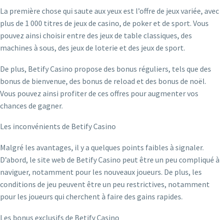
La première chose qui saute aux yeux est l’offre de jeux variée, avec
plus de 1 000 titres de jeux de casino, de poker et de sport. Vous
pouvez ainsi choisir entre des jeux de table classiques, des
machines à sous, des jeux de loterie et des jeux de sport.
De plus, Betify Casino propose des bonus réguliers, tels que des
bonus de bienvenue, des bonus de reload et des bonus de noël.
Vous pouvez ainsi profiter de ces offres pour augmenter vos
chances de gagner.
Les inconvénients de Betify Casino
Malgré les avantages, il y a quelques points faibles à signaler.
D’abord, le site web de Betify Casino peut être un peu compliqué à
naviguer, notamment pour les nouveaux joueurs. De plus, les
conditions de jeu peuvent être un peu restrictives, notamment
pour les joueurs qui cherchent à faire des gains rapides.
Les bonus exclusifs de Betify Casino