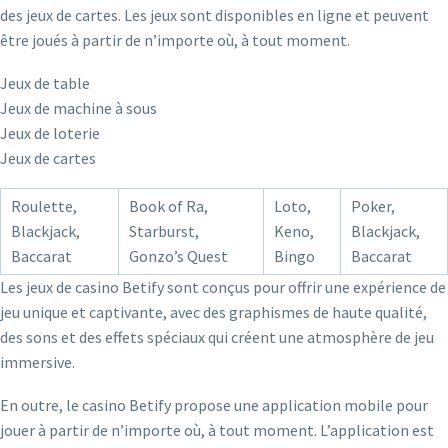
des jeux de cartes. Les jeux sont disponibles en ligne et peuvent
être joués à partir de n’importe où, à tout moment.
Jeux de table
Jeux de machine à sous
Jeux de loterie
Jeux de cartes
Roulette,
Book of Ra,
Loto,
Poker,
Blackjack,
Starburst,
Keno,
Blackjack,
Baccarat
Gonzo’s Quest
Bingo
Baccarat
Les jeux de casino Betify sont conçus pour offrir une expérience de
jeu unique et captivante, avec des graphismes de haute qualité,
des sons et des effets spéciaux qui créent une atmosphère de jeu
immersive.
En outre, le casino Betify propose une application mobile pour
jouer à partir de n’importe où, à tout moment. L’application est