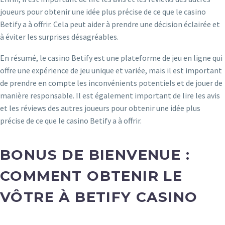
joueurs pour obtenir une idée plus précise de ce que le casino
Betify a à offrir. Cela peut aider à prendre une décision éclairée et
à éviter les surprises désagréables.
En résumé, le casino Betify est une plateforme de jeu en ligne qui
offre une expérience de jeu unique et variée, mais il est important
de prendre en compte les inconvénients potentiels et de jouer de
manière responsable. Il est également important de lire les avis
et les réviews des autres joueurs pour obtenir une idée plus
précise de ce que le casino Betify a à offrir.
BONUS DE BIENVENUE :
COMMENT OBTENIR LE
VÔTRE À BETIFY CASINO