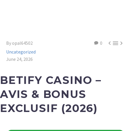



By opal64502
0
Uncategorized
June 24, 2026
BETIFY CASINO –
AVIS & BONUS
EXCLUSIF (2026)