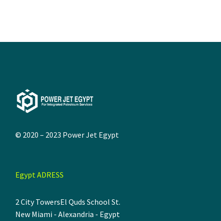
© 2020 – 2023
Power Jet Egypt
Egypt ADRESS
2 City Towers
El Quds School St.
New Miami - Alexandria - Egypt